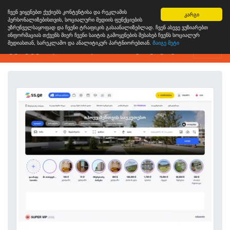
ჩვენ ვიყენებთ ქუქიებს კონტენტისა და რეკლამის
კარგი
პერსონალიზებისთვის, სოციალური მედიის ფუნქციების
უზრუნველსაყოფად და ჩვენი ტრაფიკის გასაანალიზებლად. ჩვენ ასევე ვუზიარებთ
ინფორმაციას თქვენს მიერ ჩვენი საიტის გამოყენების შესახებ ჩვენს სოციალურ
მედიასთან, სარეკლამო და ანალიტიკურ პარტნიორებთან.
Გაიგე მეტი
ვებგვერდის ანალიზის ინსტრუმენტი