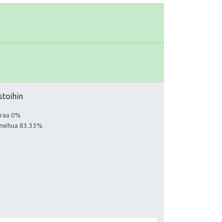
stoihin
euraa 0%
aa mehua 83.33%