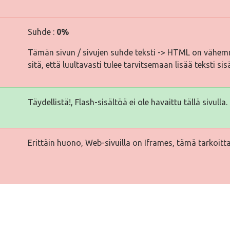
Suhde :
0%
Tämän sivun / sivujen suhde teksti -> HTML on vähemm
sitä, että luultavasti tulee tarvitsemaan lisää teksti sis
Täydellistä!, Flash-sisältöä ei ole havaittu tällä sivulla.
Erittäin huono, Web-sivuilla on Iframes, tämä tarkoitta