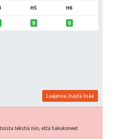
4
H5
H6
0
0
Laajenna /näytä lisää
htoista tekstiä niin, että hakukoneet