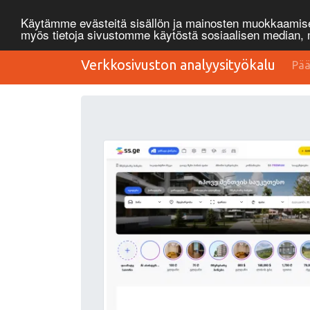
Käytämme evästeitä sisällön ja mainosten muokkaamisee
myös tietoja sivustomme käytöstä sosiaalisen median
Verkkosivuston analyysityökalu
Pää