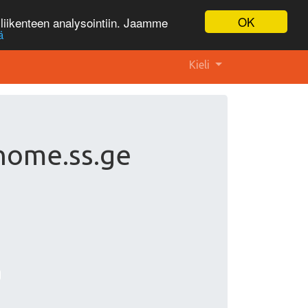
OK
liikenteen analysointiin. Jaamme
ä
Kieli
 home.ss.ge