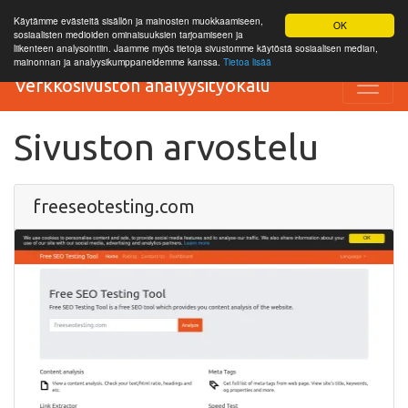
Käytämme evästeitä sisällön ja mainosten muokkaamiseen,
OK
sosiaalisten medioiden ominaisuuksien tarjoamiseen ja
liikenteen analysointiin. Jaamme myös tietoja sivustomme käytöstä sosiaalisen median,
mainonnan ja analyysikumppaneidemme kanssa.
Tietoa lisää
Verkkosivuston analyysityökalu
Sivuston arvostelu
freeseotesting.com