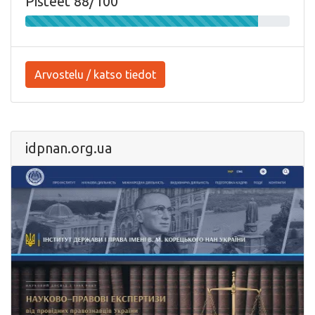
Pisteet 88/100
Arvostelu / katso tiedot
idpnan.org.ua