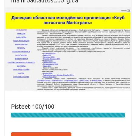
mainroad.autost...org.ua
Pisteet 100/100