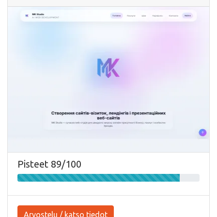
Pisteet 89/100
Arvostelu / katso tiedot