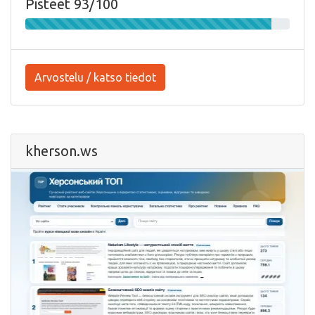
Pisteet 93/100
Arvostelu / katso tiedot
kherson.ws