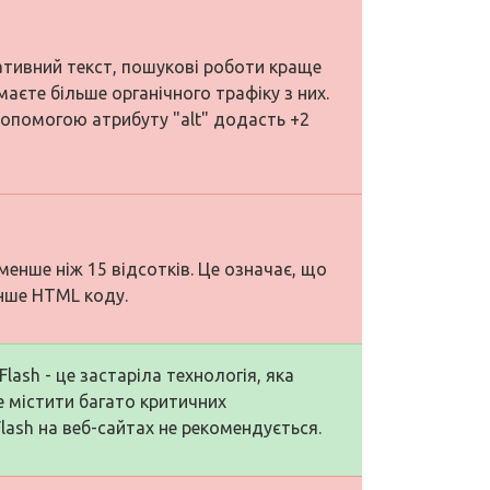
нативний текст, пошукові роботи краще
маєте більше органічного трафіку з них.
допомогою атрибуту "alt" додасть +2
менше ніж 15 відсотків. Це означає, що
нше HTML коду.
lash - це застаріла технологія, яка
е містити багато критичних
lash на веб-сайтах не рекомендується.