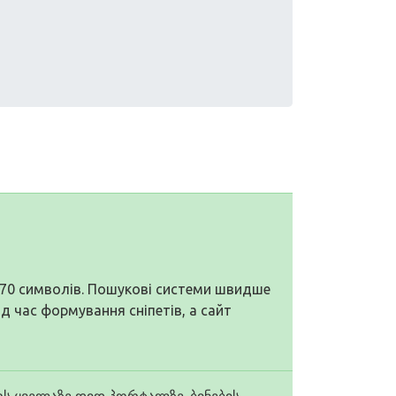
о 70 символів. Пошукові системи швидше
ід час формування сніпетів, а сайт
ოს ყველაზე დიდ პორტალზე. ბინების,