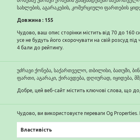
სახლების, აგარაკების, კომერციული ფართების ყიდვა,
Довжина : 155
Чудово, ваш опис сторінки містить від 70 до 160 
усе не будуть його скорочувати на свій розсуд під
4 бали до рейтингу.
უძრავი ქონება, საქართველო, თბილისი, ბათუმი, ბინ
ფართი, აგარაკი, ქირავდება, დღიურად, იყიდება, მშ
Добре, цей веб-сайт містить ключові слова, що до
Чудово, ви використовуєте переваги Og Properties.
Властивість