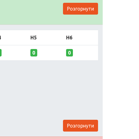
Розгорнути
4
H5
H6
0
0
Розгорнути