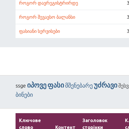
როგორ დავრეგისტრირდე
როგორ შევავსო ბალანსი
ფასიანი სერვისები
იპოვე
ფასი
უძრავი
მშენებარე
ssge
შეს
ბინები
Ключове
Заголовок
К
слово
Контент
сторінки
с