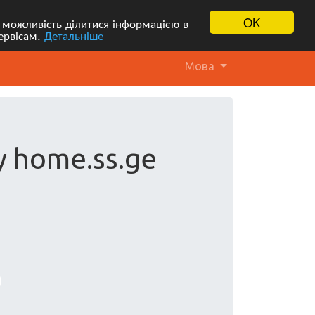
OK
 можливість ділитися інформацією в
ервісам.
Детальніше
Мова
у home.ss.ge