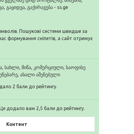
 გაყიდვა, გაქირავება - ss.ge
символів. Пошукові системи швидше за
 час формування сніпетів, а сайт отримує
ა, სახლი, მიწა, კომერციული, საოფისე
ენებარე, ახალი აშენებული
дало 2 бали до рейтингу.
 Це додало вам 2,5 бали до рейтингу.
Контент