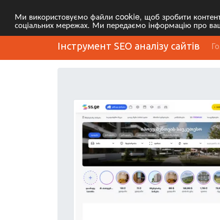
Ми використовуємо файли cookie, щоб зробити контент 
соціальних мережах. Ми передаємо інформацію про ваші
Інструмент SEO аналізу сайтів
Г