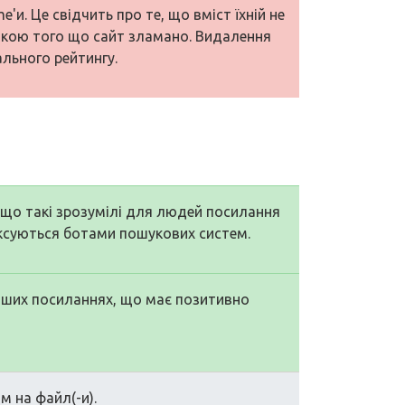
'и. Це свідчить про те, що вміст їхній не
накою того що сайт зламано. Видалення
ального рейтингу.
, що такі зрозумілі для людей посилання
ексуються ботами пошукових систем.
аших посиланнях, що має позитивно
м на файл(-и).