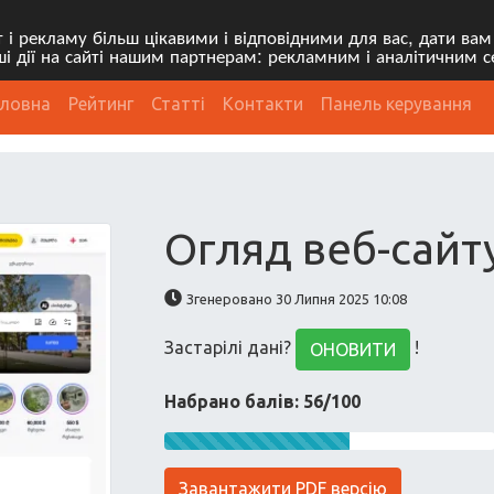
і рекламу більш цікавими і відповідними для вас, дати вам
 дії на сайті нашим партнерам: рекламним і аналітичним с
оловна
Рейтинг
Статті
Контакти
Панель керування
Огляд веб-сайт
Згенеровано 30 Липня 2025 10:08
Застарілі дані?
!
ОНОВИТИ
Набрано балів: 56/100
Завантажити PDF версію