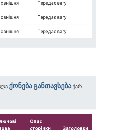
Зовнішня
Передає вагу
Зовнішня
Передає вагу
Зовнішня
Передає вагу
ქონება
განთავსება
ვლა
ქარ
лючові
Опис
лова
сторінки
Заголовки