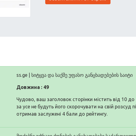
ss.ge | სიტყვა და საქმე უფასო განცხადებების საიტი
Довжина : 49
Чудово, ваш заголовок сторінки містить від 10 д
за усе не будуть його скорочувати на свій розсуд п
отримав заслужені 4 бали до рейтингу.
მოძებნე უძრავი ქონების განცხადებები საქართველ