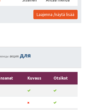
Laajenna /näytä lisää
для
акция
женцы
insanat
Kuvaus
Otsikot