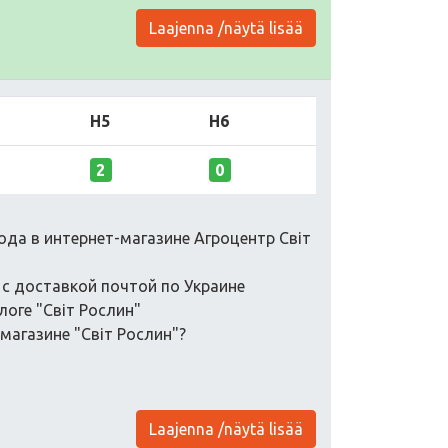
Laajenna /näytä lisää
H5
H6
2
0
рода в интернет-магазине Агроцентр Світ
 с доставкой почтой по Украине
логе "Світ Рослин"
магазине "Світ Рослин"?
Laajenna /näytä lisää