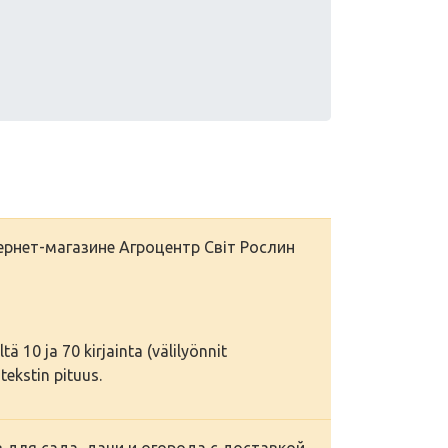
ернет-магазине Агроцентр Світ Рослин
tä 10 ja 70 kirjainta (välilyönnit
tekstin pituus.
в для сада, дачи и огорода с доставкой