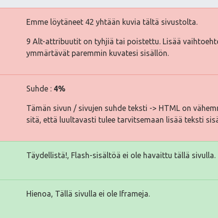
Emme löytäneet 42 yhtään kuvia tältä sivustolta.
9 Alt-attribuutit on tyhjiä tai poistettu. Lisää vaihtoeh
ymmärtävät paremmin kuvatesi sisällön.
Suhde :
4%
Tämän sivun / sivujen suhde teksti -> HTML on vähemm
sitä, että luultavasti tulee tarvitsemaan lisää teksti sis
Täydellistä!, Flash-sisältöä ei ole havaittu tällä sivulla.
Hienoa, Tällä sivulla ei ole Iframeja.