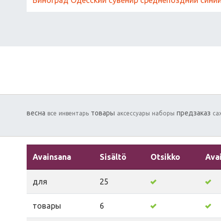
весна
товары
предзаказ
все
инвентарь
аксессуары
наборы
са
Avainsana
Sisältö
Otsikko
Ava
для
25
товары
6