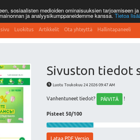
n, sosiaalisten medioiden ominaisuuksien tarjoamiseen ja 
, mainonnan ja analyysikumppaneidemme kanssa.
Tietoa lisä
sivu
Luokitus
Artikkelit
Ota yhteyttä
Hallintapaneeli
Sivuston tiedot 
Luotu Toukokuu 24 2026 09:47 AM
Vanhentuneet tiedot?
!
PÄIVITÄ
Pisteet 50/100
Lataa PDF Versio