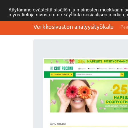
Käytämme evästeitä sisällön ja mainosten muokkaamisee
myös tietoja sivustomme käytöstä sosiaalisen median
Verkkosivuston analyysityökalu
Pää