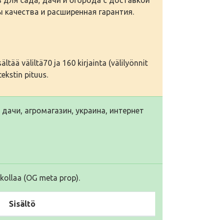
ы качества и расширенная гарантия.
tää väliltä70 ja 160 kirjainta (välilyönnit
ekstin pituus.
 дачи, агромагазин, украина, интернет
kollaa (OG meta prop).
Sisältö