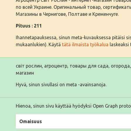
по всей Украине. Оригинальный товар, сертификат
Магазины в Чернигове, Полтаве и Кременчуге.
Pituus : 211
Ihannetapauksessa, sinun meta-kuvauksessa pitäisi sisäl
mukaanlukien). Käytä
tätä ilmaista työkalua
laskeaksi t
світ рослин, агроцентр, товары для сада, огорода,
магазин
Hyvä, sinun sivullasi on meta -avainsanoja.
Hienoa, sinun sivu käyttää hyödyksi Open Graph proto
Omaisuus