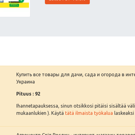
Купить все товары для дачи, сада и огорода в инт
Украина
Pituus : 92
Ihannetapauksessa, sinun otsikkosi pitäisi sisältää välil
mukaanlukien ). Käytä
tätä ilmaista työkalua
laskeaksi 
Агроцентр Світ Рослин - интернет-магазин товаро