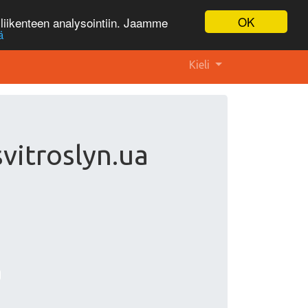
OK
liikenteen analysointiin. Jaamme
ä
Kieli
svitroslyn.ua