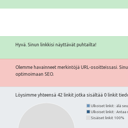
Hyvä. Sinun linkkisi näyttävät puhtailta!
Olemme havainneet merkintöjä URL-osoitteissasi. Sinun
optimoimaan SEO.
Löysimme yhteensä 42 linkit jotka sisältää 0 linkit tied
Ulkoiset linkit : älä s
Ulkoiset linkit : Anta
Sisäiset linkit 100%