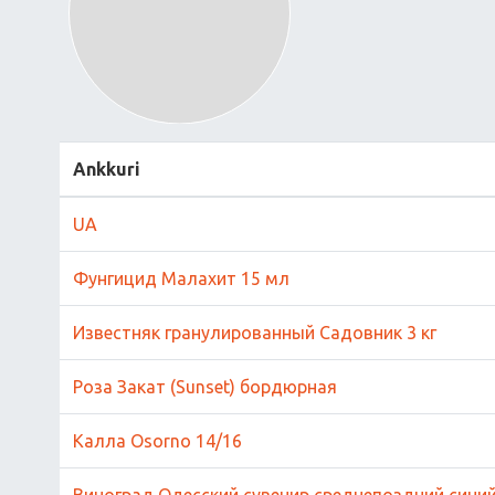
Ankkuri
UA
Фунгицид Малахит 15 мл
Известняк гранулированный Садовник 3 кг
Роза Закат (Sunset) бордюрная
Калла Osorno 14/16
Виноград Одесский сувенир среднепоздний сини