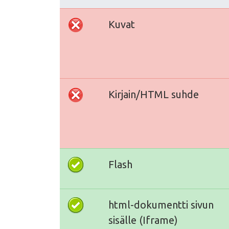
Kuvat
Kirjain/HTML suhde
Flash
html-dokumentti sivun
sisälle (Iframe)