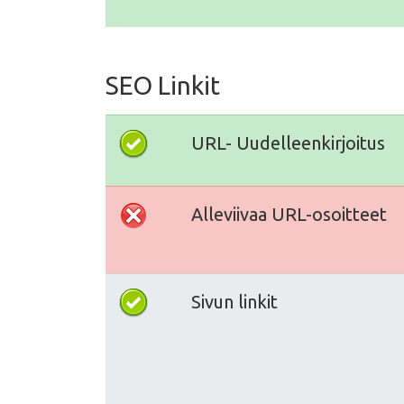
SEO Linkit
URL- Uudelleenkirjoitus
Alleviivaa URL-osoitteet
Sivun linkit