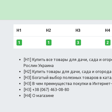
H1
H2
H3
H4
1
1
3
2
[H1] Купить все товары для дачи, сада и ого
Рослин Украина
[H2] Купить товары для дачи, сада и огорода
[H3] Богатый выбор полезных товаров в ката
[H3] В чем преимущества покупки в Интернет-
[H3] +38 (067) 463-08-80
[H4] О магазине