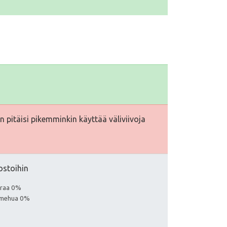
 pitäisi pikemminkin käyttää väliviivoja
ostoihin
euraa 0%
a mehua 0%