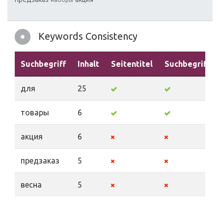
Keywords Consistency
Suchbegriff
Inhalt
Seitentitel
Suchbegriffe
для
25
товары
6
акция
6
предзаказ
5
весна
5