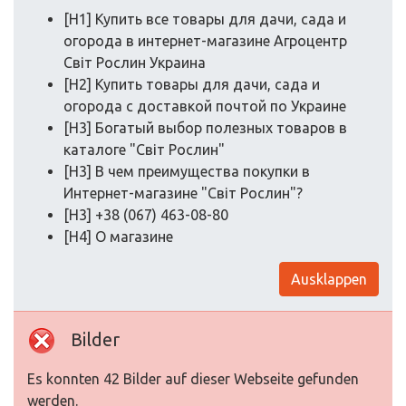
[H1] Купить все товары для дачи, сада и
огорода в интернет-магазине Агроцентр
Світ Рослин Украина
[H2] Купить товары для дачи, сада и
огорода с доставкой почтой по Украине
[H3] Богатый выбор полезных товаров в
каталоге "Світ Рослин"
[H3] В чем преимущества покупки в
Интернет-магазине "Світ Рослин"?
[H3] +38 (067) 463-08-80
[H4] О магазине
Ausklappen
Bilder
Es konnten 42 Bilder auf dieser Webseite gefunden
werden.