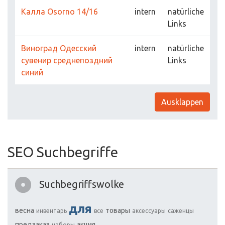
Калла Osorno 14/16
intern
natürliche
Links
Виноград Одесский
intern
natürliche
сувенир среднепоздний
Links
синий
Ausklappen
SEO Suchbegriffe
Suchbegriffswolke
для
весна
товары
инвентарь
все
аксессуары
саженцы
предзаказ
акция
наборы