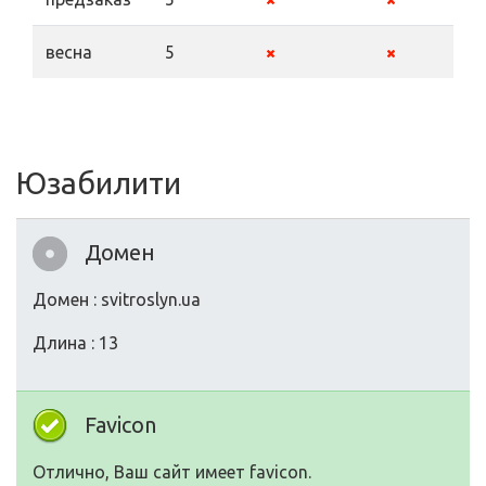
весна
5
Юзабилити
Домен
Домен : svitroslyn.ua
Длина : 13
Favicon
Отлично, Ваш сайт имеет favicon.