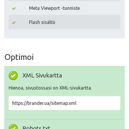
Meta Viewport -tunniste
Flash sisältö
Optimoi
XML Sivukartta
Hienoa, sivustossasi on XML-sivukartta.
https://brander.ua/sitemap.xml
Robots.txt