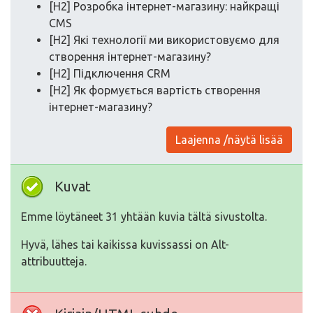
[H2] Розробка інтернет-магазину: найкращі
CMS
[H2] Які технології ми використовуємо для
створення інтернет-магазину?
[H2] Підключення CRM
[H2] Як формується вартість створення
інтернет-магазину?
Laajenna /näytä lisää
Kuvat
Emme löytäneet 31 yhtään kuvia tältä sivustolta.
Hyvä, lähes tai kaikissa kuvissassi on Alt-
attribuutteja.