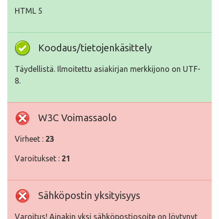
HTML 5
Koodaus/tietojenkäsittely
Täydellistä. Ilmoitettu asiakirjan merkkijono on UTF-
8.
W3C Voimassaolo
Virheet :
23
Varoitukset :
21
Sähköpostin yksityisyys
Varoitus! Ainakin yksi sähköpostiosoite on löytynyt