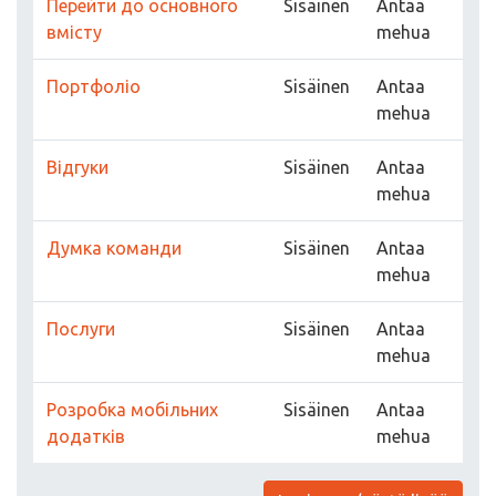
Перейти до основного
Sisäinen
Antaa
вмісту
mehua
Портфоліо
Sisäinen
Antaa
mehua
Відгуки
Sisäinen
Antaa
mehua
Думка команди
Sisäinen
Antaa
mehua
Послуги
Sisäinen
Antaa
mehua
Розробка мобільних
Sisäinen
Antaa
додатків
mehua