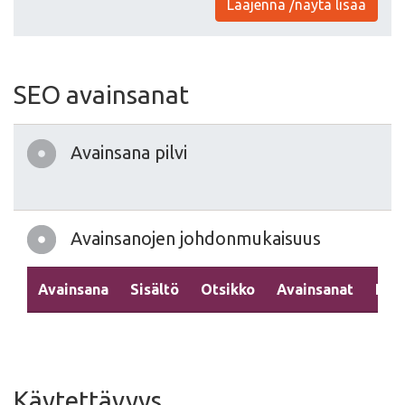
Laajenna /näytä lisää
SEO avainsanat
Avainsana pilvi
Avainsanojen johdonmukaisuus
Avainsana
Sisältö
Otsikko
Avainsanat
Kuv
Käytettävyys