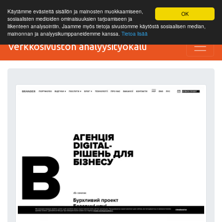
Käytämme evästeitä sisällön ja mainosten muokkaamiseen,
OK
sosiaalisten medioiden ominaisuuksien tarjoamiseen ja
liikenteen analysointiin. Jaamme myös tietoja sivustomme käytöstä sosiaalisen median,
mainonnan ja analyysikumppaneidemme kanssa.
Tietoa lisää
Verkkosivuston analyysityökalu