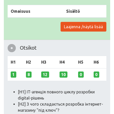
Omaisuus
Sisältö
Laajenna /näytä lisää
Otsikot
H1
H2
H3
H4
H5
H6
1
8
12
10
0
0
[H1] IT-агенція повного циклу розробки
digital-рішень
[H2] З чого складається розробка інтернет-
магазину "під ключ"?