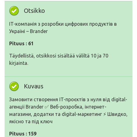
Otsikko
IT-компанія з розробки цифрових продуктів в
Україні – Brander
Pituus : 61
Täydellistä, otsikkosi sisältää väliltä 10 ja 70
kirjainta.
Kuvaus
Замовити створення IT-проєктів з нуля від digital-
агенції Brander ✅ Веб-розробка, інтернет-
магазини, додатки та digital-маркетинг ⚡️ Швидко,
якісно та під ключ
Pituus : 159