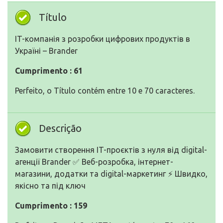
Título
IT-компанія з розробки цифрових продуктів в
Україні – Brander
Cumprimento : 61
Perfeito, o Título contém entre 10 e 70 caracteres.
Descrição
Замовити створення IT-проєктів з нуля від digital-
агенції Brander ✅ Веб-розробка, інтернет-
магазини, додатки та digital-маркетинг ⚡️ Швидко,
якісно та під ключ
Cumprimento : 159