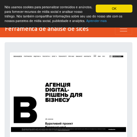
Nós usamos cookies para personalizar conteúdos e anúncios,
OK
para fornecer recursos de mídia social e analisar nosso
tráfego. Nós também compartilhar informações sobre seu uso do nosso site com os
nossos parceiros de mídia social, publicidade e analytics.
Aprender mais
Ferramenta de análise de sites