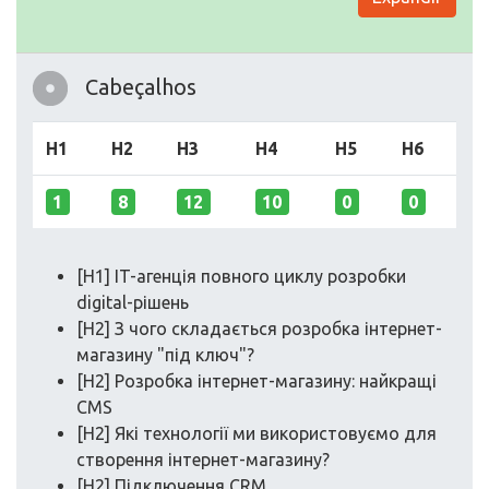
Cabeçalhos
H1
H2
H3
H4
H5
H6
1
8
12
10
0
0
[H1] IT-агенція повного циклу розробки
digital-рішень
[H2] З чого складається розробка інтернет-
магазину "під ключ"?
[H2] Розробка інтернет-магазину: найкращі
CMS
[H2] Які технології ми використовуємо для
створення інтернет-магазину?
[H2] Підключення CRM