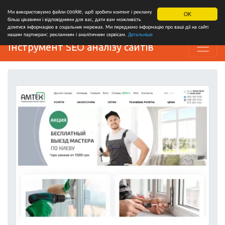
Ми використовуємо файли cookie, щоб зробити контент і рекламу
OK
більш цікавими і відповідними для вас, дати вам можливість
ділитися інформацією в соціальних мережах. Ми передаємо інформацію про ваші дії на сайті
нашим партнерам: рекламним і аналітичним сервісам.
Детальніше
Інструмент SEO аналізу сайтів