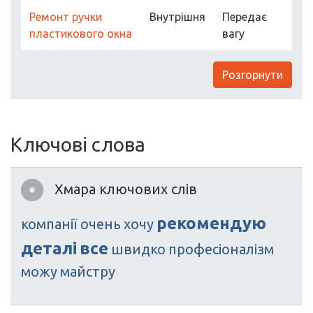
Ремонт ручки
Внутрішня
Передає
пластикового окна
вагу
Розгорнути
Ключові слова
Хмара ключових слів
рекомендую
компанії
очень
хочу
деталі
все
швидко
професіоналізм
можу
майстру