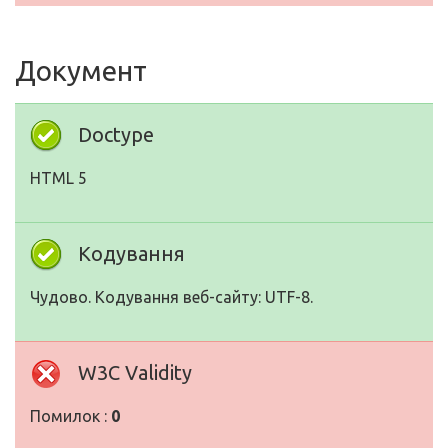
Документ
Doctype
HTML 5
Кодування
Чудово. Кодування веб-сайту: UTF-8.
W3C Validity
Помилок :
0