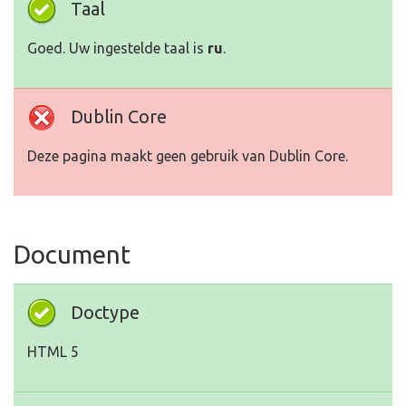
Taal
Goed. Uw ingestelde taal is
ru
.
Dublin Core
Deze pagina maakt geen gebruik van Dublin Core.
Document
Doctype
HTML 5