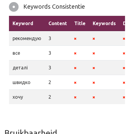
Keywords Consistentie
Keyword
Content
Title
Keywords
Desc
рекомендую
3
все
3
деталі
3
швидко
2
хочу
2
Bruikbaarheid