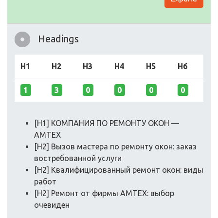
Headings
H1
H2
H3
H4
H5
H6
1
3
0
0
0
0
[H1] КОМПАНИЯ ПО РЕМОНТУ ОКОН —
АМТЕХ
[H2] Вызов мастера по ремонту окон: заказ
востребованной услуги
[H2] Квалифицированный ремонт окон: виды
работ
[H2] Ремонт от фирмы АМТЕХ: выбор
очевиден