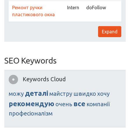
Ремонт ручки
Intern
doFollow
пластикового окна
Expand
SEO Keywords
Keywords Cloud
деталі
можу
майстру
швидко
хочу
рекомендую
все
очень
компанії
професіоналізм