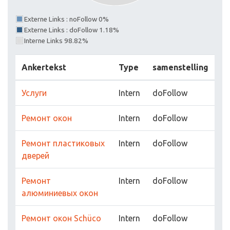
Externe Links : noFollow 0%
Externe Links : doFollow 1.18%
Interne Links 98.82%
Ankertekst
Type
samenstelling
Услуги
Intern
doFollow
Ремонт окон
Intern
doFollow
Ремонт пластиковых
Intern
doFollow
дверей
Ремонт
Intern
doFollow
алюминиевых окон
Ремонт окон Schüco
Intern
doFollow