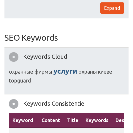
Expand
SEO Keywords
Keywords Cloud
услуги
охранные
фирмы
охраны
киеве
topguard
Keywords Consistentie
Keyword
Content
Title
Keywords
Descrip