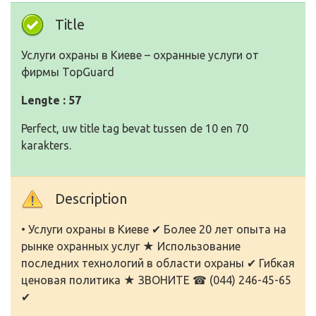
Title
Услуги охраны в Киеве – охранные услуги от
фирмы TopGuard
Lengte : 57
Perfect, uw title tag bevat tussen de 10 en 70
karakters.
Description
• Услуги охраны в Киеве ✔ Более 20 лет опыта на
рынке охранных услуг ★ Использование
последних технологий в области охраны ✔ Гибкая
ценовая политика ★ ЗВОНИТЕ ☎ (044) 246-45-65
✔