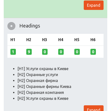
Expand
Headings
H1
H2
H3
H4
H5
H6
1
9
0
0
0
0
[H1] Услуги охраны в Киеве
[H2] Охранные услуги
[H2] Охранная фирма
[H2] Охранные фирмы Киева
[H2] Охранная компания
[H2] Услуги охраны в Киеве
Expand