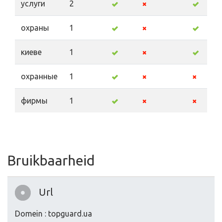
услуги
2
охраны
1
киеве
1
охранные
1
фирмы
1
Bruikbaarheid
Url
Domein : topguard.ua