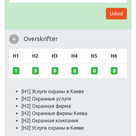
Udvid
Overskrifter
H1
H2
H3
H4
H5
H6
1
9
0
0
0
0
[H1] Услуги охраны в Киеве
[H2] Охранные услуги
[H2] Охранная фирма
[H2] Охранные фирмы Киева
[H2] Охранная компания
[H2] Услуги охраны в Киеве