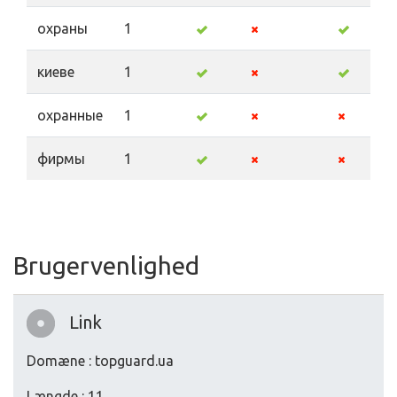
охраны
1
киеве
1
охранные
1
фирмы
1
Brugervenlighed
Link
Domæne : topguard.ua
Længde : 11