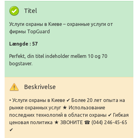
Titel
Услуги охраны в Киеве – охранные услуги от
фирмы TopGuard
Længde : 57
Perfekt, din titel indeholder mellem 10 og 70
bogstaver.
Beskrivelse
• Услуги охраны в Киеве ✔ Более 20 лет опыта на
рынке охранных услуг ★ Использование
последних технологий в области охраны ✔ Гибкая
ценовая политика ★ ЗВОНИТЕ ☎ (044) 246-45-65
✔