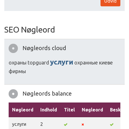
Udvid
SEO Nøgleord
Nøgleords cloud
услуги
охраны
topguard
охранные
киеве
фирмы
Nøgleords balance
Nøgleord
Indhold
Titel
Nøgleord
Beskriv
услуги
2