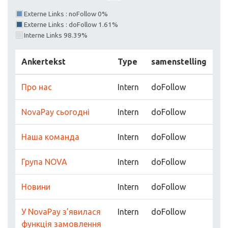
Externe Links : noFollow 0%
Externe Links : doFollow 1.61%
Interne Links 98.39%
Ankertekst
Type
samenstelling
Про нас
Intern
doFollow
NovaPay сьогодні
Intern
doFollow
Наша команда
Intern
doFollow
Група NOVA
Intern
doFollow
Новини
Intern
doFollow
У NovaPay з’явилася
Intern
doFollow
функція замовлення