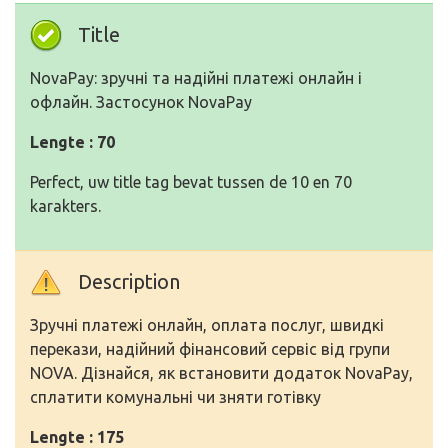
Title
NovaPay: зручні та надійні платежі онлайн і
офлайн. Застосунок NovaPay
Lengte : 70
Perfect, uw title tag bevat tussen de 10 en 70
karakters.
Description
Зручні платежі онлайн, оплата послуг, швидкі
перекази, надійний фінансовий сервіс від групи
NOVA. Дізнайся, як встановити додаток NovaPay,
сплатити комунальні чи зняти готівку
Lengte : 175