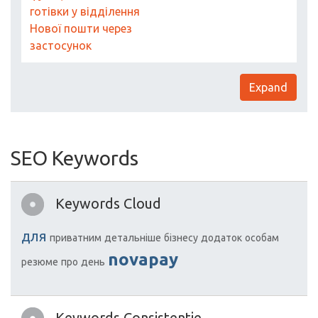
готівки у відділення
Нової пошти через
застосунок
Expand
SEO Keywords
Keywords Cloud
для
приватним
детальніше
бізнесу
додаток
особам
novapay
резюме
про
день
Keywords Consistentie