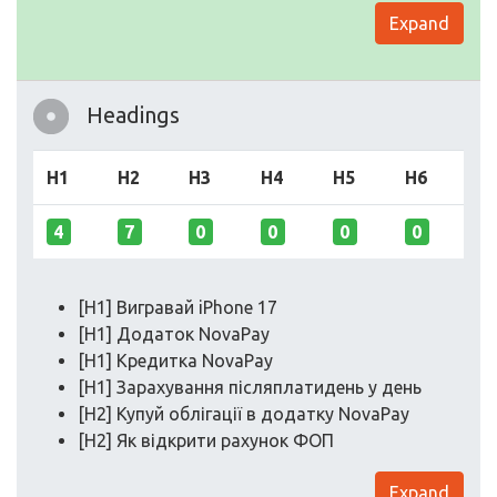
Expand
Headings
H1
H2
H3
H4
H5
H6
4
7
0
0
0
0
[H1] Вигравай iPhone 17
[H1] Додаток NovaPay
[H1] Кредитка NovaPay
[H1] Зарахування післяплатидень у день
[H2] Купуй облігації в додатку NovaPay
[H2] Як відкрити рахунок ФОП
Expand