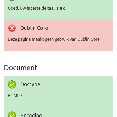
Goed. Uw ingestelde taal is
uk
.
Dublin Core
Deze pagina maakt geen gebruik van Dublin Core.
Document
Doctype
HTML 5
Encoding