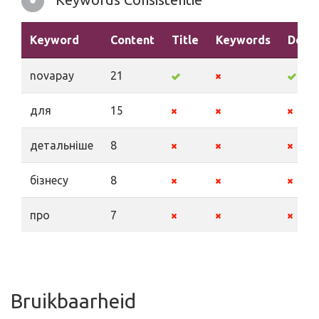
Keyword
Content
Title
Keywords
Descr
novapay
21
для
15
детальніше
8
бізнесу
8
про
7
Bruikbaarheid