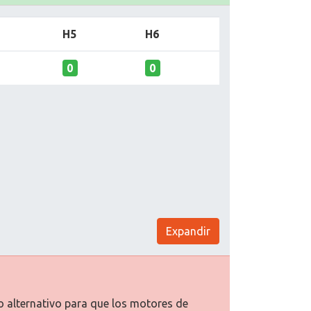
H5
H6
0
0
Expandir
to alternativo para que los motores de