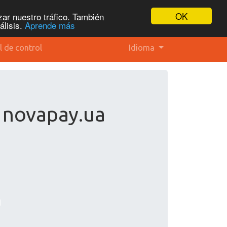
OK
ar nuestro tráfico. También
álisis.
Aprende más
l de control
Idioma
 novapay.ua