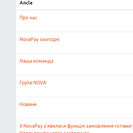
Ancla
Про нас
NovaPay сьогодні
Наша команда
Група NOVA
Новини
У NovaPay з’явилася функція замовлення готівки 
Нової пошти через застосунок