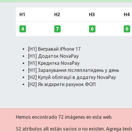
H1
H2
H3
H4
4
7
0
0
[H1] Вигравай iPhone 17
[H1] Додаток NovaPay
[H1] Кредитка NovaPay
[H1] Зарахування післяплатидень у день
[H2] Купуй облігації в додатку NovaPay
[H2] Як відкрити рахунок ФОП
Hemos encontrado 72 imágenes en esta web.
52 atributos alt están vacios o no existen. Agrega tex