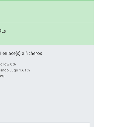
RLs
 enlace(s) a ficheros
Follow 0%
asando Jugo 1.61%
39%