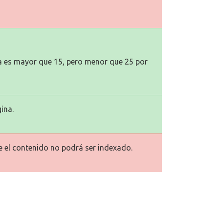
na es mayor que 15, pero menor que 25 por
ina.
ue el contenido no podrá ser indexado.