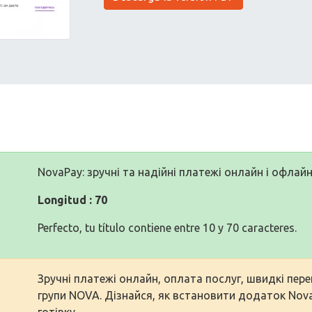
NovaPay: зручні та надійні платежі онлайн і офлай
Longitud : 70
Perfecto, tu título contiene entre 10 y 70 caracteres.
Зручні платежі онлайн, оплата послуг, швидкі пере
групи NOVA. Дізнайся, як встановити додаток Nov
готівку