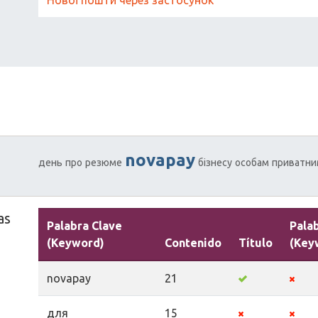
novapay
день
про
резюме
бізнесу
особам
приватни
as
Palabra Clave
Pala
(Keyword)
Contenido
Título
(Key
novapay
21
для
15