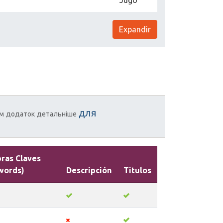
Expandir
для
м
додаток
детальніше
bras Claves
words)
Descripción
Titulos