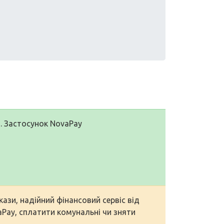
н. Застосунок NovaPay
кази, надійний фінансовий сервіс від
aPay, сплатити комунальні чи зняти