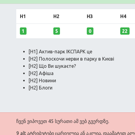
H1
H2
H3
H4
1
5
0
22
[H1] Актив-парк ІКСПАРК це
[H2] Полоскочи нерви в парку в Києві
[H2] Що Ви шукаєте?
[H2] Афіша
[H2] Новини
[H2] Блоги
ჩვენ ვიპოვეთ 45 სურათი ამ ვებ გვერდზე.
9 alt ატრიბუტები ცარიელია ან აკლია. დაამატეთ ა