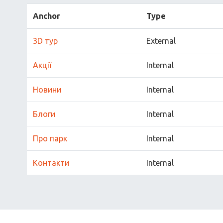
Anchor
Type
3D тур
External
Акції
Internal
Новини
Internal
Блоги
Internal
Про парк
Internal
Контакти
Internal