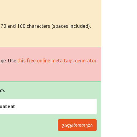
 70 and 160 characters (spaces included).
age. Use
this free online meta tags generator
თ.
ontent
გაფართოება