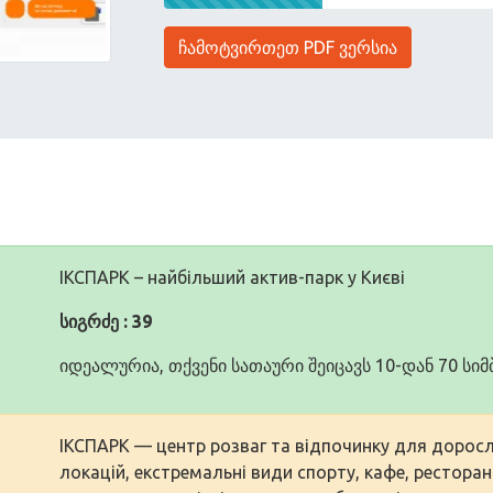
ჩამოტვირთეთ PDF ვერსია
ІКСПАРК – найбільший актив-парк у Києві
სიგრძე : 39
იდეალურია, თქვენი სათაური შეიცავს 10-დან 70 ს
ІКСПАРК — центр розваг та відпочинку для дорослих
локацій, екстремальні види спорту, кафе, ресторан