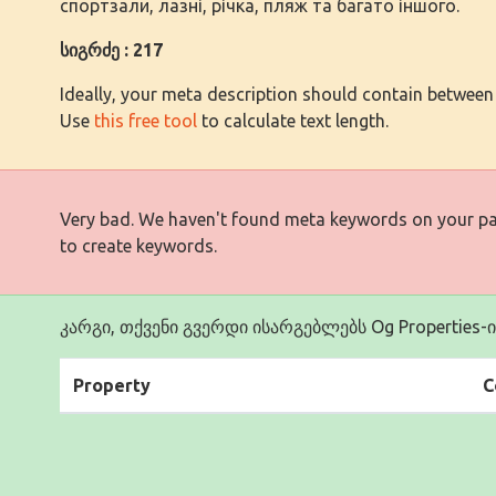
спортзали, лазні, річка, пляж та багато іншого.
სიგრძე : 217
Ideally, your meta description should contain between
Use
this free tool
to calculate text length.
Very bad. We haven't found meta keywords on your p
to create keywords.
კარგი, თქვენი გვერდი ისარგებლებს Og Properties-ი
Property
C