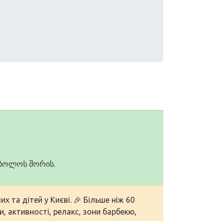
იმბოლოს შორის.
 та дітей у Києві. 🎉 Більше ніж 60
и, активності, релакс, зони барбекю,