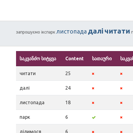
далі
читати
листопада
запрошуємо
ікспарк
საკვანძო სიტყვა
Content
სათაური
საკვა
читати
25
далі
24
листопада
18
парк
6
ділимося
6