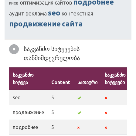
подробнее
оптимизация
сайтов
киев
seo
аудит
реклама
контекстная
продвижение
сайта
საკვანძო სიტყვების
თანმიმდევრულობა
საკვანძო
საკვანძო
სიტყვა
Content
სათაური
სიტყვები
ა
seo
5
продвижение
5
подробнее
5