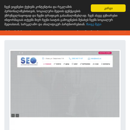
ჩვენ ვიყენებთ ქუქიებს კონტენტისა და რეკლამის
კარგი
პერსონალიზებისთვის, სოციალური მედიის ფუნქციების
უზრუნველსაყოფად და ჩვენი ტრაფიკის გასაანალიზებლად. ჩვენ ასევე ვუზიარებთ
ინფორმაციას თქვენს მიერ ჩვენი საიტის გამოყენების შესახებ ჩვენს სოციალურ
მედიასთან, სარეკლამო და ანალიტიკურ პარტნიორებთან.
Გაიგე მეტი
ვებგვერდის ანალიზის ინსტრუმენტი