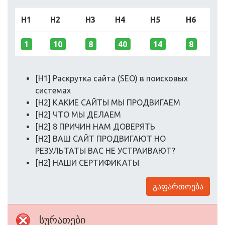
H1
H2
H3
H4
H5
H6
1
10
8
40
14
8
[H1] Раскрутка сайта (SEO) в поисковых
системах
[H2] КАКИЕ САЙТЫ МЫ ПРОДВИГАЕМ
[H2] ЧТО МЫ ДЕЛАЕМ
[H2] 8 ПРИЧИН НАМ ДОВЕРЯТЬ
[H2] ВАШ САЙТ ПРОДВИГАЮТ НО
РЕЗУЛЬТАТЫ ВАС НЕ УСТРАИВАЮТ?
[H2] НАШИ СЕРТИФИКАТЫ
გაფართოება
სურათები