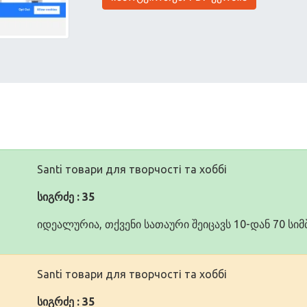
Santi товари для творчості та хоббі
სიგრძე : 35
იდეალურია, თქვენი სათაური შეიცავს 10-დან 70 ს
Santi товари для творчості та хоббі
სიგრძე : 35