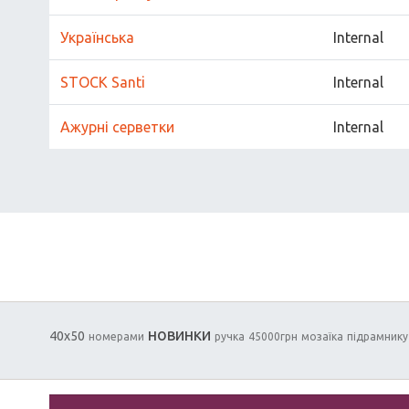
Українська
Internal
STOCK Santi
Internal
Ажурні серветки
Internal
новинки
40х50
номерами
ручка
45000грн
мозаїка
підрамнику