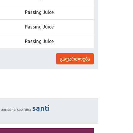
Passing Juice
Passing Juice
Passing Juice
გაფართოება
santi
алмазна
картина