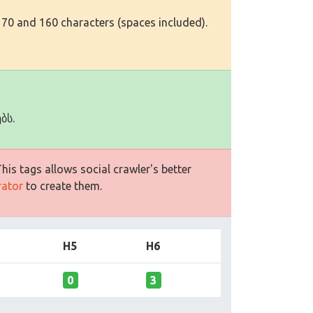
 70 and 160 characters (spaces included).
ბს.
is tags allows social crawler's better
rator
to create them.
H5
H6
0
3