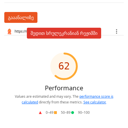
გააანალიზე
შედით სრულეკრანიან რეჟიმში