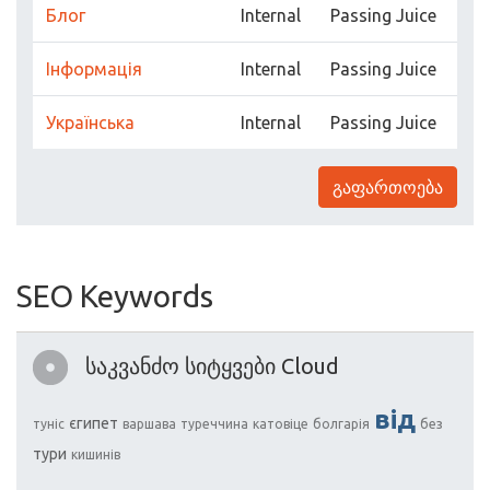
Блог
Internal
Passing Juice
Інформація
Internal
Passing Juice
Українська
Internal
Passing Juice
გაფართოება
SEO Keywords
საკვანძო სიტყვები Cloud
від
єгипет
туніс
варшава
туреччина
катовіце
болгарія
без
тури
кишинів