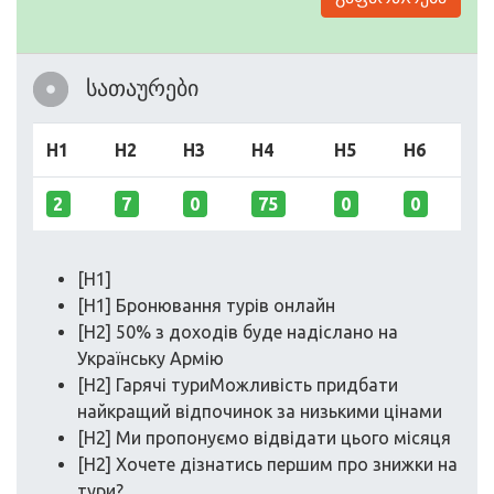
სათაურები
H1
H2
H3
H4
H5
H6
2
7
0
75
0
0
[H1]
[H1] Бронювання турів онлайн
[H2] 50% з доходів буде надіслано на
Українську Армію
[H2] Гарячі туриМожливість придбати
найкращий відпочинок за низькими цінами
[H2] Ми пропонуємо відвідати цього місяця
[H2] Хочете дізнатись першим про знижки на
тури?