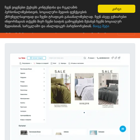
ჩვენ ვიყენებთ ქუქიებს კონტენტისა და რეკლამის
კარგი
პერსონალიზებისთვის, სოციალური მედიის ფუნქციების
უზრუნველსაყოფად და ჩვენი ტრაფიკის გასაანალიზებლად. ჩვენ ასევე ვუზიარებთ
ინფორმაციას თქვენს მიერ ჩვენი საიტის გამოყენების შესახებ ჩვენს სოციალურ
მედიასთან, სარეკლამო და ანალიტიკურ პარტნიორებთან.
Გაიგე მეტი
ვებგვერდის ანალიზის ინსტრუმენტი