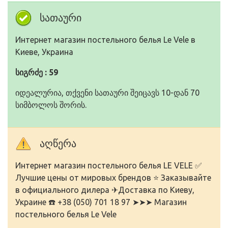
სათაური
Интернет мaгазин постельного белья Le Vele в
Киеве, Украина
სიგრძე : 59
იდეალურია, თქვენი სათაური შეიცავს 10-დან 70
სიმბოლოს შორის.
აღწერა
Интернет магазин постельного белья LE VELE ✅
Лучшие цены от мировых брендов ⭐ Заказывайте
в официального дилера ✈Доставка по Киеву,
Украине ☎️ +38 (050) 701 18 97 ➤➤➤ Магазин
постельного белья Le Vele