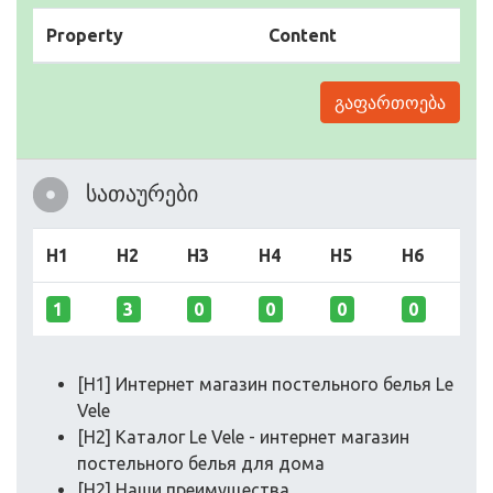
Property
Content
გაფართოება
სათაურები
H1
H2
H3
H4
H5
H6
1
3
0
0
0
0
[H1] Интернет магазин постельного белья Le
Vele
[H2] Каталог Le Vele - интернет магазин
постельного белья для дома
[H2] Наши преимущества