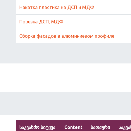
Накатка пластика на ДСП и МДФ
Порезка ДСП, МДФ
Сборка фасадов в алюминиевом профиле
საკვანძო სიტყვა
Content
სათაური
საკვა