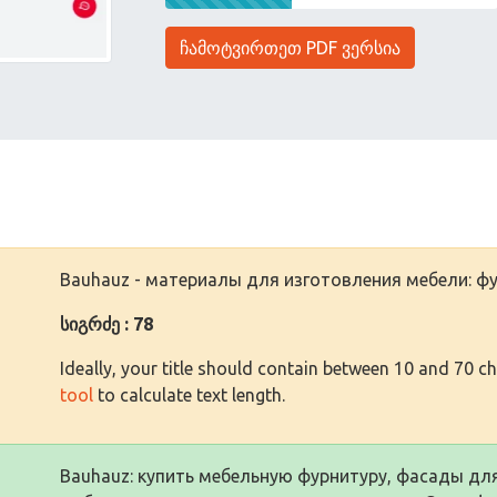
ჩამოტვირთეთ PDF ვერსია
Bauhauz - материалы для изготовления мебели: фу
სიგრძე : 78
Ideally, your title should contain between 10 and 70 c
tool
to calculate text length.
Bauhauz: купить мебельную фурнитуру, фасады д