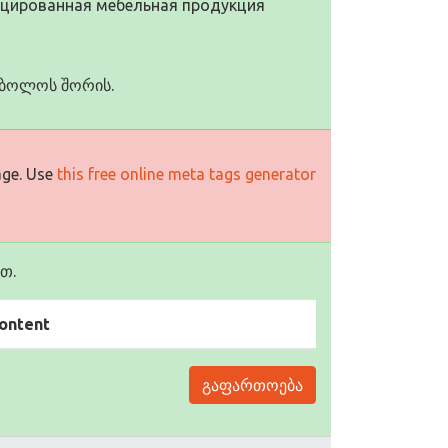
цированная мебельная продукция
იმბოლოს შორის.
age. Use
this free online meta tags generator
თ.
ontent
გაფართოება