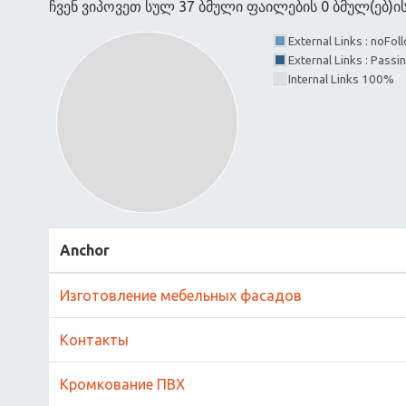
ჩვენ ვიპოვეთ სულ 37 ბმული ფაილების 0 ბმულ(ებ)
External Links : noFo
External Links : Passi
Internal Links 100%
Anchor
Изготовление мебельных фасадов
Контакты
Кромкование ПВХ