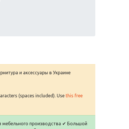
рнитура и аксессуары в Украине
haracters (spaces included). Use
this free
ля мебельного производства ✔ Большой