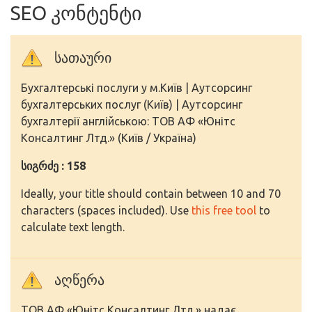
SEO კონტენტი
სათაური
Бухгалтерські послуги у м.Київ | Аутсорсинг
бухгалтерських послуг (Київ) | Аутсорсинг
бухгалтерії англійською: ТОВ АФ «Юнітс
Консалтинг Лтд.» (Київ / Україна)
სიგრძე : 158
Ideally, your title should contain between 10 and 70
characters (spaces included). Use
this free tool
to
calculate text length.
აღწერა
ТОВ АФ «Юнітс Консалтинг Лтд.» надає