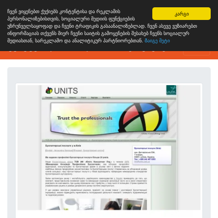
ჩვენ ვიყენებთ ქუქიებს კონტენტისა და რეკლამის
კარგი
პერსონალიზებისთვის, სოციალური მედიის ფუნქციების
უზრუნველსაყოფად და ჩვენი ტრაფიკის გასაანალიზებლად. ჩვენ ასევე ვუზიარებთ
ინფორმაციას თქვენს მიერ ჩვენი საიტის გამოყენების შესახებ ჩვენს სოციალურ
მედიასთან, სარეკლამო და ანალიტიკურ პარტნიორებთან.
Გაიგე მეტი
ვებგვერდის ანალიზის ინსტრუმენტი