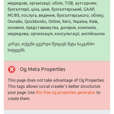
неурядові, організації, облік, ТОВ, аутсорсинг,
бухгалтерії, ціна, ціни, бухгалтерський, GAAP,
МСФЗ, послуга, ведення, бухгалтерського, обліку,
Онлайн, Quickbooks, Online, Xero, Україна, Київ,
іноземні, представництва, дочірня, компанія,
неурядова, організація, консультації, англійською
კარგი, თქვენი გვერდი შეიცავს მეტა საკვანძო
სიტყვებს.
Og Meta Properties
This page does not take advantage of Og Properties.
This tags allows social crawler's better structurize
your page. Use
this free og properties generator
to
create them.