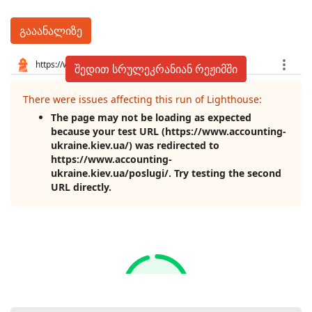
გააანალიზე
შედით სრულეკრანიან რეჟიმში