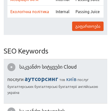
Екологічна політика
Internal
Passing Juice
გაფართოება
SEO Keywords
საკვანძო სიტყვები Cloud
аутсорсинг
київ
послуги
тов
послуг
бухгалтерських
бухгалтерські
бухгалтерії
англійською
україна