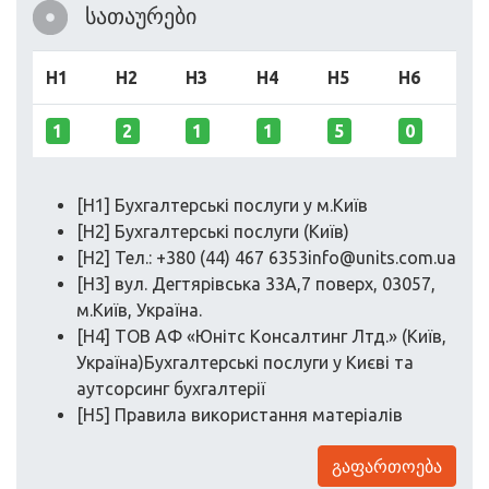
სათაურები
H1
H2
H3
H4
H5
H6
1
2
1
1
5
0
[H1] Бухгалтерські послуги у м.Київ
[H2] Бухгалтерські послуги (Київ)
[H2] Тел.: +380 (44) 467
6353info@units.com.ua
[H3] вул. Дегтярівська 33А,7 поверх, 03057,
м.Київ, Україна.
[H4] ТОВ АФ «Юнітс Консалтинг Лтд.» (Київ,
Україна)Бухгалтерські послуги у Києві та
аутсорсинг бухгалтерії
[H5] Правила використання матеріалів
გაფართოება