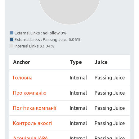
External Links : noFollow 0%
External Links : Passing Juice 6.06%
Internal Links 93.94%
Anchor
Type
Juice
Головна
Internal
Passing Juice
Про компанію
Internal
Passing Juice
Політика компанії
Internal
Passing Juice
Контроль якості
Internal
Passing Juice
Асоціація IAPA
Internal
Passing Juice