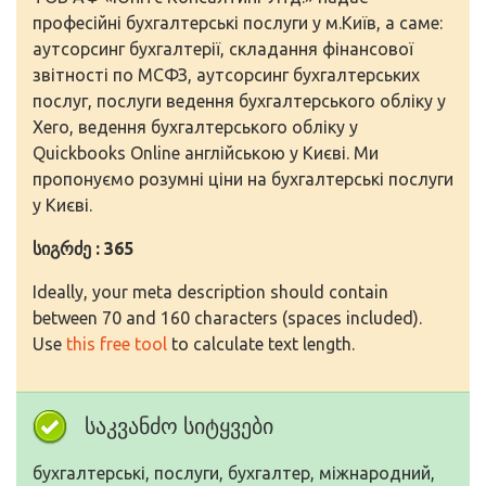
професійні бухгалтерські послуги у м.Київ, а саме:
аутсорсинг бухгалтерії, складання фінансової
звітності по МСФЗ, аутсорсинг бухгалтерських
послуг, послуги ведення бухгалтерського обліку у
Xero, ведення бухгалтерського обліку у
Quickbooks Online англійською у Києві. Ми
пропонуємо розумні ціни на бухгалтерські послуги
у Києві.
სიგრძე : 365
Ideally, your meta description should contain
between 70 and 160 characters (spaces included).
Use
this free tool
to calculate text length.
საკვანძო სიტყვები
бухгалтерські, послуги, бухгалтер, міжнародний,