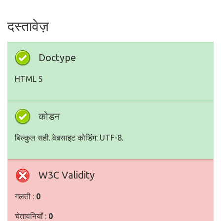
दस्तावेज़
Doctype
HTML 5
कोडन
बिल्कुल सही. वेबसाइट कोडिंग: UTF-8.
W3C Validity
गलती :
0
चेतावनियाँ :
0