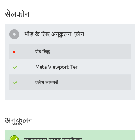
सेलफोन
भीड़ के लिए अनुकूलन. फ़ोन
सेब चिह्न
Meta Viewport Тег
फ़्लैश सामग्री
अनुकूलन
एक्सएमएल साइट मानचित्र