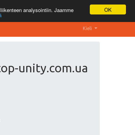
OK
liikenteen analysointiin. Jaamme
ä
Kieli
top-unity.com.ua