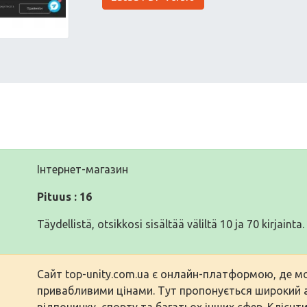
Інтернет-магазин
Pituus : 16
Täydellistä, otsikkosi sisältää väliltä 10 ja 70 kirjainta.
Сайт top-unity.com.ua є онлайн-платформою, де мо
привабливими цінами. Тут пропонується широкий а
відпочинку, спорту та багатьох інших сфер. Клієнт