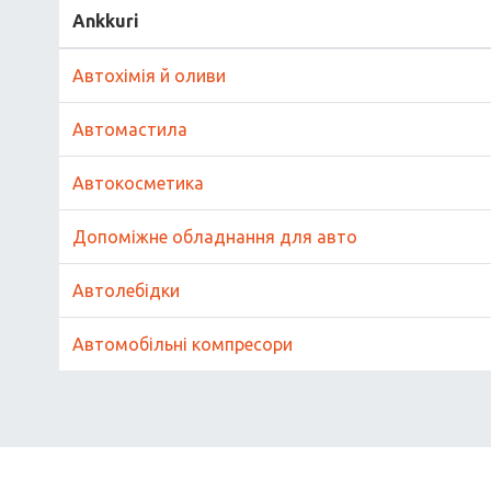
Ankkuri
Автохімія й оливи
Автомастила
Автокосметика
Допоміжне обладнання для авто
Автолебідки
Автомобільні компресори