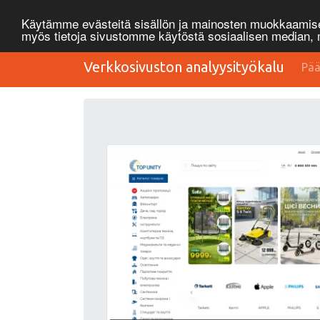
Käytämme evästeitä sisällön ja mainosten muokkaamisee
myös tietoja sivustomme käytöstä sosiaalisen median
Verkkosivuston analyysityökalu
Pää