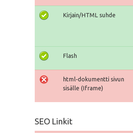
Kirjain/HTML suhde
Flash
html-dokumentti sivun
sisälle (Iframe)
SEO Linkit