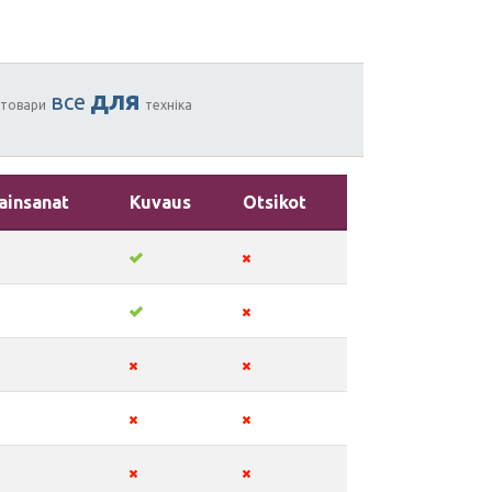
для
все
товари
техніка
ainsanat
Kuvaus
Otsikot