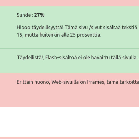
Suhde :
27%
Hipoo täydellisyyttä! Tämä sivu /sivut sisältää tekst
15, mutta kuitenkin alle 25 prosenttia.
Täydellistä!, Flash-sisältöä ei ole havaittu tällä sivulla.
Erittäin huono, Web-sivuilla on Iframes, tämä tarkoitta