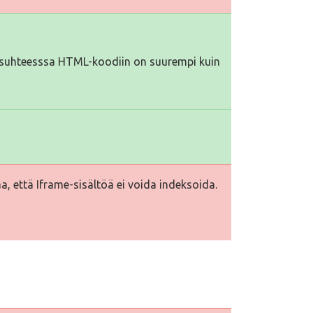
iä suhteesssa HTML-koodiin on suurempi kuin
a, että Iframe-sisältöä ei voida indeksoida.