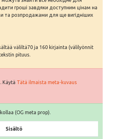
дити гроші завдяки доступним цінам на
ми та розпродажами для ще вигідніших
tää väliltä70 ja 160 kirjainta (välilyönnit
ekstin pituus.
i. Käytä
Tätä ilmaista meta-kuvaus
kollaa (OG meta prop).
Sisältö