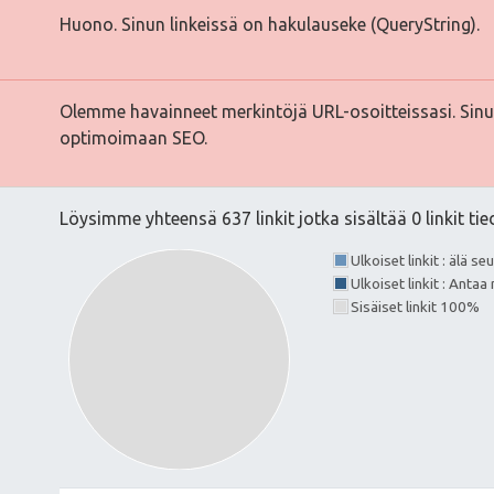
Huono. Sinun linkeissä on hakulauseke (QueryString).
Olemme havainneet merkintöjä URL-osoitteissasi. Sinun
optimoimaan SEO.
Löysimme yhteensä 637 linkit jotka sisältää 0 linkit ti
Ulkoiset linkit : älä s
Ulkoiset linkit : Anta
Sisäiset linkit 100%