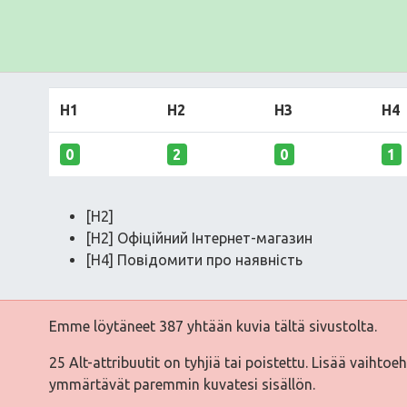
H1
H2
H3
H4
0
2
0
1
[H2]
[H2] Офіційний Інтернет-магазин
[H4] Повідомити про наявність
Emme löytäneet 387 yhtään kuvia tältä sivustolta.
25 Alt-attribuutit on tyhjiä tai poistettu. Lisää vaihtoe
ymmärtävät paremmin kuvatesi sisällön.