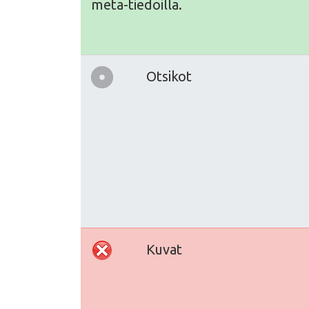
meta-tiedoilla.
Otsikot
Kuvat