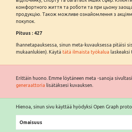
комфортного життя та роботи та при цьому заоща
продукцію. Також можливе ознайомлення з акція
покупок.
Pituus : 427
Ihannetapauksessa, sinun meta-kuvauksessa pitäisi sisäl
mukaanlukien). Käytä
tätä ilmaista työkalua
laskeaksi t
Erittäin huono. Emme löytäneen meta -sanoja sivultas
generaattoria
lisätäksesi kuvauksen.
Hienoa, sinun sivu käyttää hyödyksi Open Graph proto
Omaisuus