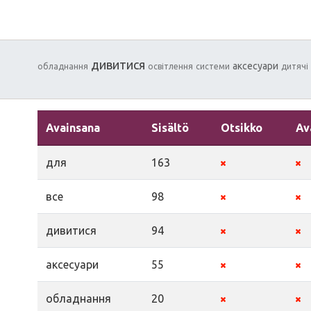
дивитися
аксесуари
обладнання
освітлення
системи
дитячі
Avainsana
Sisältö
Otsikko
Av
для
163
все
98
дивитися
94
аксесуари
55
обладнання
20