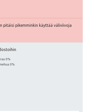
 pitäisi pikemminkin käyttää väliviivoja
edostoihin
euraa 0%
a mehua 0%