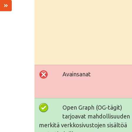
Avainsanat
Open Graph (OG-tägit)
tarjoavat mahdollisuuden
merkitä verkkosivustojen sisältöä