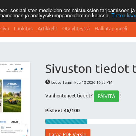
n, sosiaalisten medioiden ominaisuuksien tarjoamiseen ja 
, mainonnan ja analyysikumppaneidemme kanssa.
Tietoa lisä
sivu
Luokitus
Artikkelit
Ota yhteyttä
Hallintapaneeli
Sivuston tiedot 
Luotu Tammikuu 10 2026 16:33 PM
Vanhentuneet tiedot?
!
PÄIVITÄ
Pisteet 46/100
Lataa PDF Versio