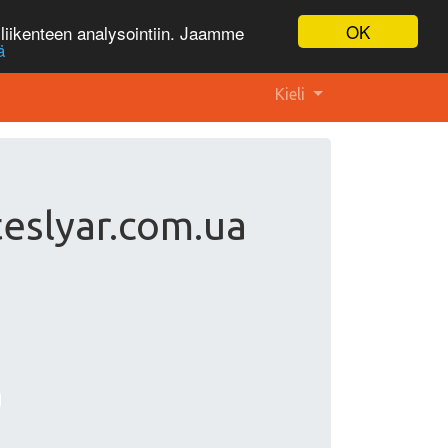
OK
liikenteen analysointiin. Jaamme
ä
Kieli
teslyar.com.ua