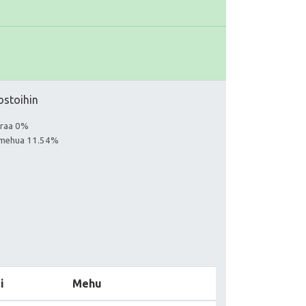
ostoihin
euraa 0%
aa mehua 11.54%
i
Mehu