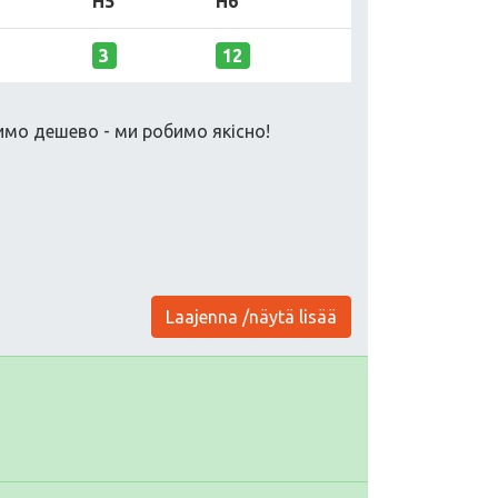
H5
H6
3
12
имо дешево - ми робимо якісно!
Laajenna /näytä lisää