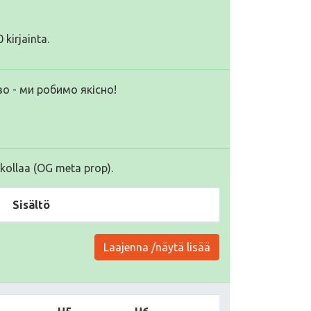
 kirjainta.
о - ми робимо якісно!
kollaa (OG meta prop).
Sisältö
Laajenna /näytä lisää