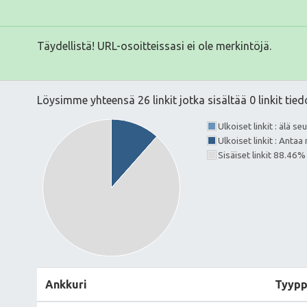
Täydellistä! URL-osoitteissasi ei ole merkintöjä.
Löysimme yhteensä 26 linkit jotka sisältää 0 linkit tied
Ulkoiset linkit : älä s
Ulkoiset linkit : Ant
Sisäiset linkit 88.46%
Ankkuri
Tyypp