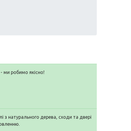
- ми робимо якісно!
і з натурального дерева, сходи та двері
мовленню.