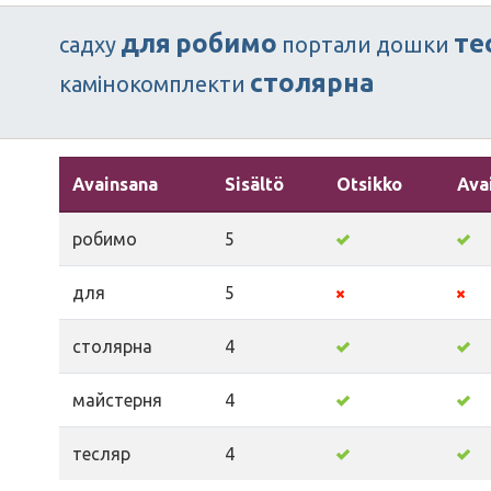
для
робимо
те
садху
портали
дошки
столярна
камінокомплекти
Avainsana
Sisältö
Otsikko
Ava
робимо
5
для
5
столярна
4
майстерня
4
тесляр
4