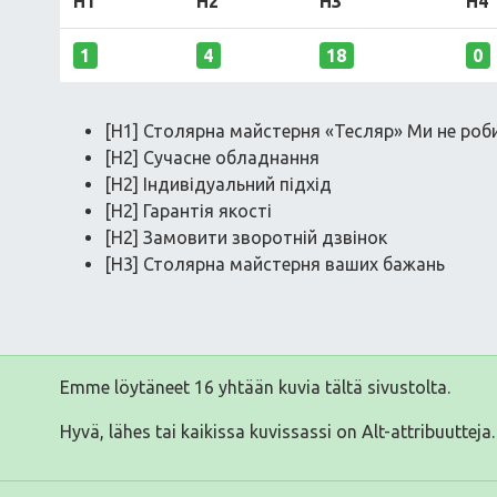
H1
H2
H3
H4
1
4
18
0
[H1] Столярна майстерня «Тесляр» Ми не роб
[H2] Сучасне обладнання
[H2] Індивідуальний підхід
[H2] Гарантія якості
[H2] Замовити зворотній дзвінок
[H3] Столярна майстерня ваших бажань
Emme löytäneet 16 yhtään kuvia tältä sivustolta.
Hyvä, lähes tai kaikissa kuvissassi on Alt-attribuutteja.