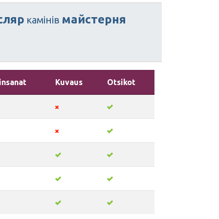
сляр
майстерня
камінів
insanat
Kuvaus
Otsikot