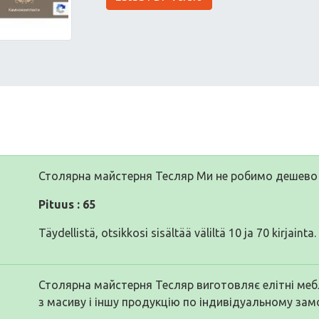
Столярна майстерня Тесляр Ми не робимо дешево 
Pituus : 65
Täydellistä, otsikkosi sisältää väliltä 10 ja 70 kirjainta.
Столярна майстерня Тесляр виготовляє елітні мебл
з масиву і іншу продукцію по індивідуальному за