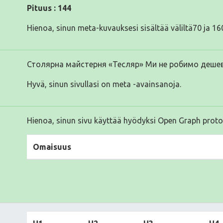
Pituus : 144
Hienoa, sinun meta-kuvauksesi sisältää väliltä70 ja 160
Столярна майстерня «Тесляр» Ми не робимо дешев
Hyvä, sinun sivullasi on meta -avainsanoja.
Hienoa, sinun sivu käyttää hyödyksi Open Graph proto
Omaisuus