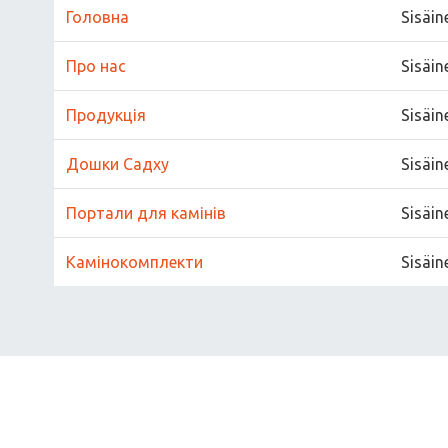
Головна
Sisäin
Про нас
Sisäin
Продукція
Sisäin
Дошки Садху
Sisäin
Портали для камінів
Sisäin
Камінокомплекти
Sisäin