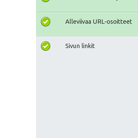
Alleviivaa URL-osoitteet
Sivun linkit