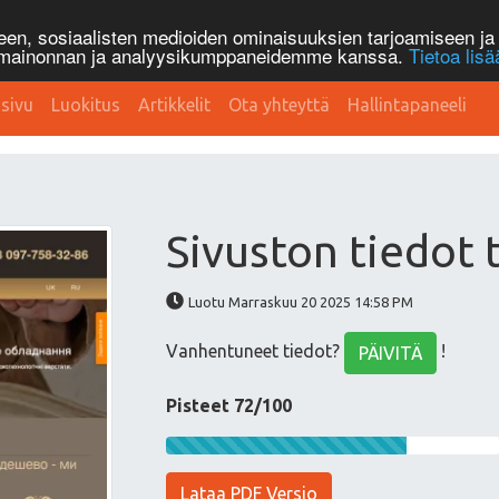
n, sosiaalisten medioiden ominaisuuksien tarjoamiseen ja 
, mainonnan ja analyysikumppaneidemme kanssa.
Tietoa lisä
sivu
Luokitus
Artikkelit
Ota yhteyttä
Hallintapaneeli
Sivuston tiedot 
Luotu Marraskuu 20 2025 14:58 PM
Vanhentuneet tiedot?
!
PÄIVITÄ
Pisteet 72/100
Lataa PDF Versio