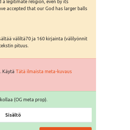
a legitimate religion, even by its
ve accepted that our God has larger balls
tää väliltä70 ja 160 kirjainta (välilyönnit
ekstin pituus.
i. Käytä
Tätä ilmaista meta-kuvaus
kollaa (OG meta prop).
Sisältö