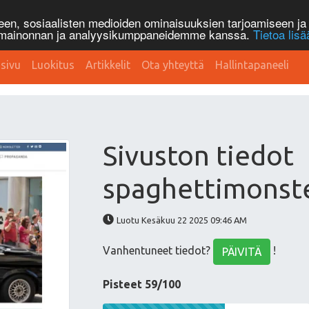
n, sosiaalisten medioiden ominaisuuksien tarjoamiseen ja 
, mainonnan ja analyysikumppaneidemme kanssa.
Tietoa lisä
sivu
Luokitus
Artikkelit
Ota yhteyttä
Hallintapaneeli
Sivuston tiedot
spaghettimonste
Luotu Kesäkuu 22 2025 09:46 AM
Vanhentuneet tiedot?
!
PÄIVITÄ
Pisteet 59/100