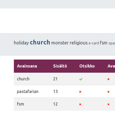
church
holiday
monster
religious
fsm
e-card
spa
Avainsana
Sisältö
Otsikko
Ava
church
21
pastafarian
13
fsm
12