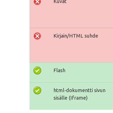
Kuvat
Kirjain/HTML suhde
Flash
html-dokumentti sivun
sisälle (Iframe)