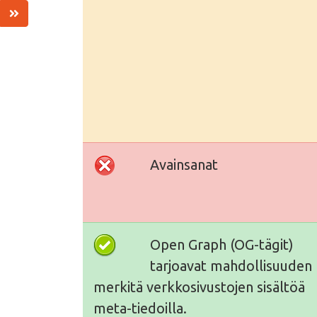
Avainsanat
Open Graph (OG-tägit)
tarjoavat mahdollisuuden
merkitä verkkosivustojen sisältöä
meta-tiedoilla.