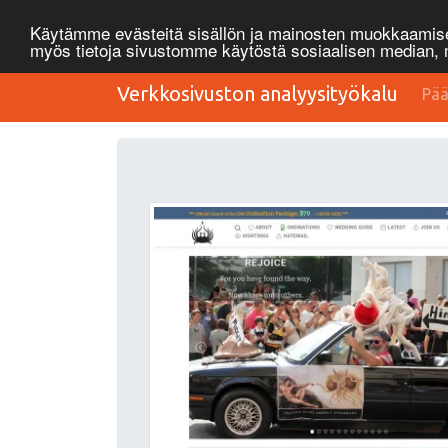
Käytämme evästeitä sisällön ja mainosten muokkaamisee
myös tietoja sivustomme käytöstä sosiaalisen median
Verkkosivuston analyysityökalu
Pää