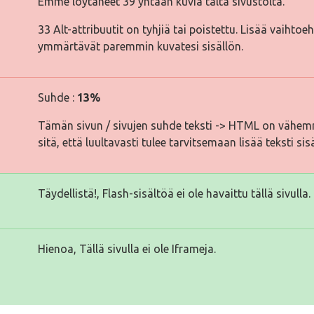
Emme löytäneet 39 yhtään kuvia tältä sivustolta.
33 Alt-attribuutit on tyhjiä tai poistettu. Lisää vaihtoe
ymmärtävät paremmin kuvatesi sisällön.
Suhde :
13%
Tämän sivun / sivujen suhde teksti -> HTML on vähemm
sitä, että luultavasti tulee tarvitsemaan lisää teksti sis
Täydellistä!, Flash-sisältöä ei ole havaittu tällä sivulla.
Hienoa, Tällä sivulla ei ole Iframeja.