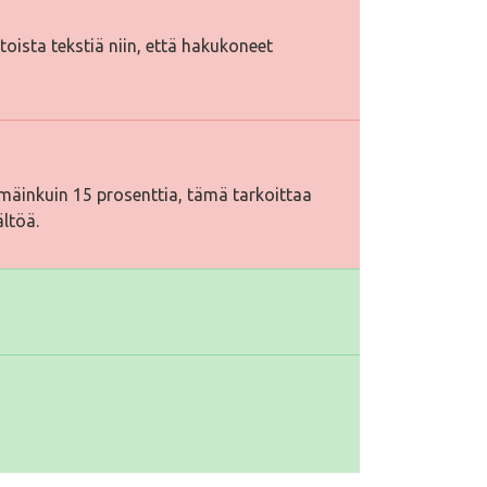
htoista tekstiä niin, että hakukoneet
äinkuin 15 prosenttia, tämä tarkoittaa
ältöä.