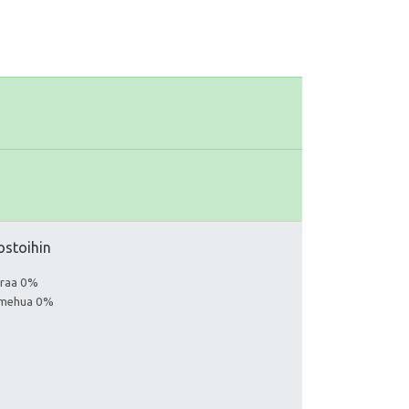
ostoihin
euraa 0%
a mehua 0%