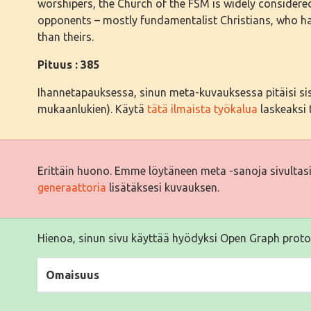
worshipers, the Church of the FSM is widely considered 
opponents – mostly fundamentalist Christians, who ha
than theirs.
Pituus : 385
Ihannetapauksessa, sinun meta-kuvauksessa pitäisi sisäl
mukaanlukien). Käytä
tätä ilmaista työkalua
laskeaksi t
Erittäin huono. Emme löytäneen meta -sanoja sivultas
generaattoria
lisätäksesi kuvauksen.
Hienoa, sinun sivu käyttää hyödyksi Open Graph proto
Omaisuus