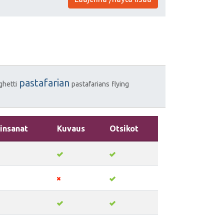
pastafarian
ghetti
pastafarians
flying
insanat
Kuvaus
Otsikot