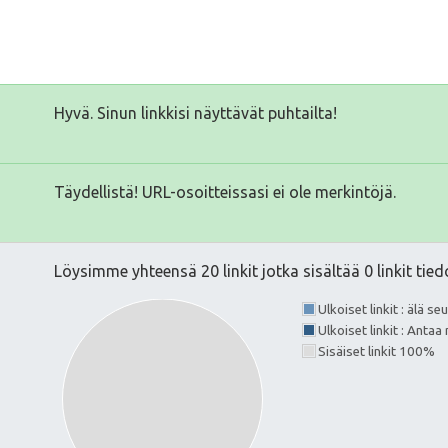
Hyvä. Sinun linkkisi näyttävät puhtailta!
Täydellistä! URL-osoitteissasi ei ole merkintöjä.
Löysimme yhteensä 20 linkit jotka sisältää 0 linkit tied
Ulkoiset linkit : älä s
Ulkoiset linkit : Anta
Sisäiset linkit 100%