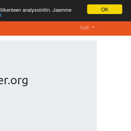
OK
liikenteen analysointiin. Jaamme
ä
Kieli
r.org