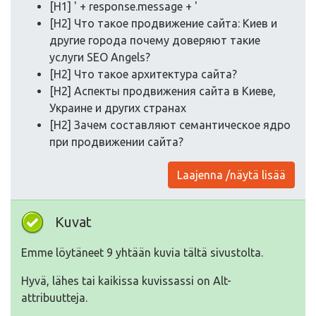
[H1] ' + response.message + '
[H2] Что такое продвижение сайта: Киев и
другие города почему доверяют такие
услуги SEO Angels?
[H2] Что такое архитектура сайта?
[H2] Аспекты продвижения сайта в Киеве,
Украине и других странах
[H2] Зачем составляют семантическое ядро
при продвижении сайта?
Laajenna /näytä lisää
Kuvat
Emme löytäneet 9 yhtään kuvia tältä sivustolta.
Hyvä, lähes tai kaikissa kuvissassi on Alt-
attribuutteja.