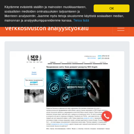
Käytämme evästeitä sisällön ja mainosten muokkaamiseen,
OK
sosiaalisten medioiden ominaisuuksien tarjoamiseen ja
liikenteen analysointiin. Jaamme myös tietoja sivustomme käytöstä sosiaalisen median,
mainonnan ja analyysikumppaneidemme kanssa.
Tietoa lisää
Verkkosivuston analyysityökalu