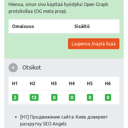
Hienoa, sinun sivu käyttää hyödyksi Open Graph
protokollaa (OG meta prop).
Omaisuus
Sisältö
Laajenna /näytä lisää
Otsikot
H1
H2
H3
H4
H5
H6
2
13
0
0
0
0
[H1] Продвижение сайта: Киев доверяет
раскрутку SEO Angels