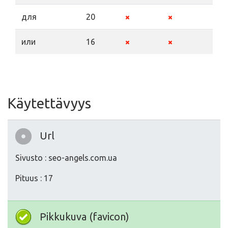
для
20
или
16
Käytettävyys
Url
Sivusto : seo-angels.com.ua
Pituus : 17
Pikkukuva (favicon)