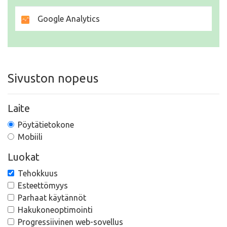
Google Analytics
Sivuston nopeus
Laite
Pöytätietokone
Mobiili
Luokat
Tehokkuus
Esteettömyys
Parhaat käytännöt
Hakukoneoptimointi
Progressiivinen web-sovellus