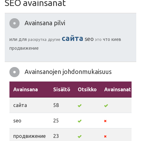
SEO avainsanat
Avainsana pilvi
сайта
seo
или
для
что
киев
раскрутка
другие
это
продвижение
Avainsanojen johdonmukaisuus
Avainsana
Sisältö
Otsikko
Avainsanat
сайта
58
seo
25
продвижение
23