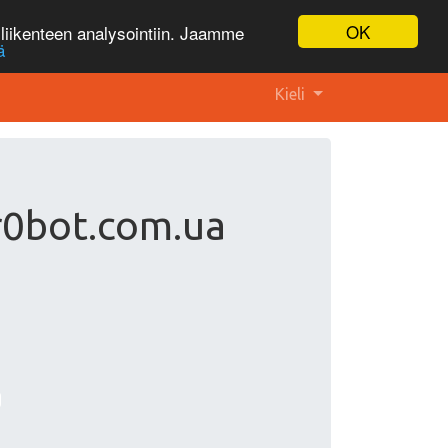
OK
liikenteen analysointiin. Jaamme
ä
Kieli
 r0bot.com.ua