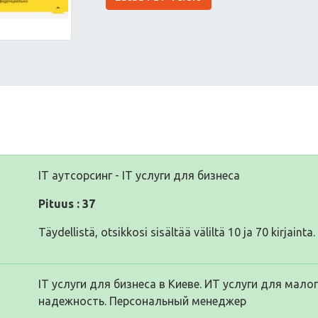
IT аутсорсинг - IT услуги для бизнеса
Pituus : 37
Täydellistä, otsikkosi sisältää väliltä 10 ja 70 kirjainta.
IT услуги для бизнеса в Киеве. ИТ услуги для мал
надежность. Персональный менеджер