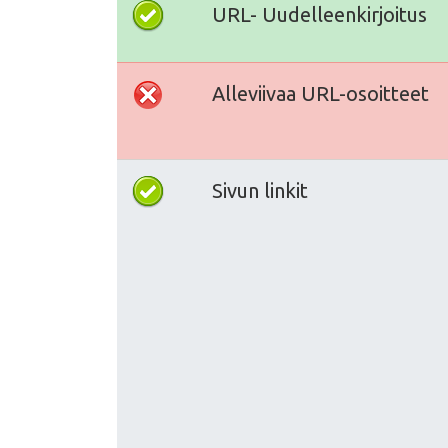
URL- Uudelleenkirjoitus
Alleviivaa URL-osoitteet
Sivun linkit