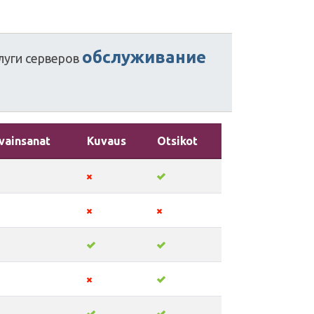
обслуживание
луги
серверов
vainsanat
Kuvaus
Otsikot