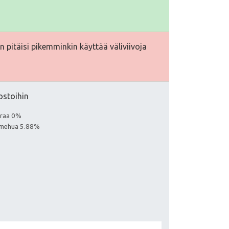
 pitäisi pikemminkin käyttää väliviivoja
ostoihin
euraa 0%
aa mehua 5.88%