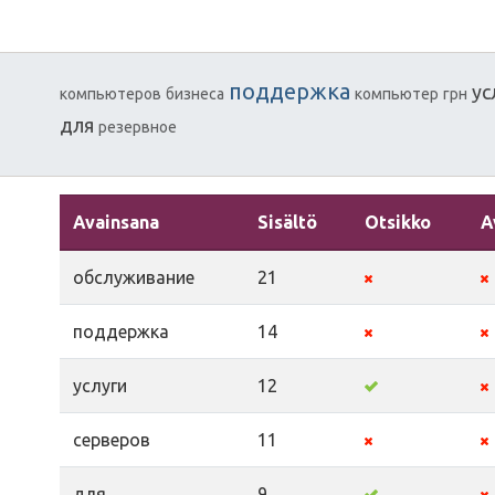
поддержка
ус
компьютеров
бизнеса
компьютер
грн
для
резервное
Avainsana
Sisältö
Otsikko
A
обслуживание
21
поддержка
14
услуги
12
серверов
11
для
9