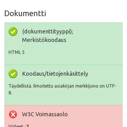
Dokumentti
(dokumenttityyppi);
Merkistökoodaus
HTML 5
Koodaus/tietojenkäsittely
Täydellistä. Ilmoitettu asiakirjan merkkijono on UTF-
8.
W3C Voimassaolo
Virheet :
2