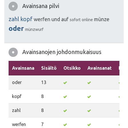
Avainsana pilvi
zahl
kopf
werfen
und
auf
münze
sofort
online
oder
münzwurf
Avainsanojen johdonmukaisuus
Avainsana
Sisältö
Otsikko
Avainsanat
Kuv
oder
13
kopf
8
zahl
8
werfen
7