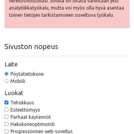
verkkosivustollasi. Sinulla on oltava vähintään yksi
analytiikkatyökalu, mutta voi myös olla hyvä asentaa
toinen tietojen tarkistamiseen soveltuva työkalu.
Sivuston nopeus
Laite
Pöytätietokone
Mobiili
Luokat
Tehokkuus
Esteettömyys
Parhaat käytännöt
Hakukoneoptimointi
Progressiivinen web-sovellus