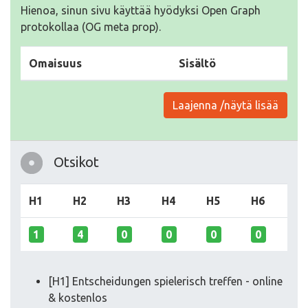
Hienoa, sinun sivu käyttää hyödyksi Open Graph
protokollaa (OG meta prop).
Omaisuus
Sisältö
Laajenna /näytä lisää
Otsikot
H1
H2
H3
H4
H5
H6
1
4
0
0
0
0
[H1] Entscheidungen spielerisch treffen - online
& kostenlos