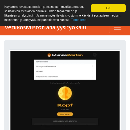
Käytämme evästeitä sisällön ja mainosten muokkaamiseen,
OK
sosiaalisten medioiden ominaisuuksien tarjoamiseen ja
liikenteen analysointiin. Jaamme myös tietoja sivustomme käytöstä sosiaalisen median,
mainonnan ja analyysikumppaneidemme kanssa.
Tietoa lisää
Verkkosivuston analyysityökalu