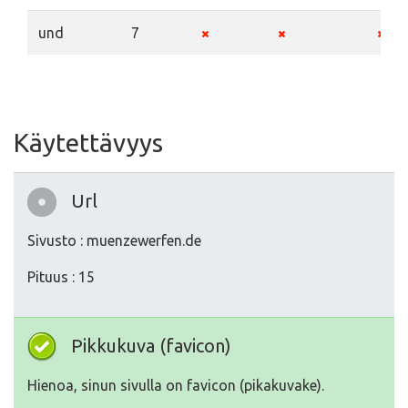
und
7
Käytettävyys
Url
Sivusto : muenzewerfen.de
Pituus : 15
Pikkukuva (favicon)
Hienoa, sinun sivulla on favicon (pikakuvake).