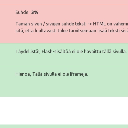
Suhde :
3%
Tämän sivun / sivujen suhde teksti -> HTML on vähemm
sitä, että luultavasti tulee tarvitsemaan lisää teksti sis
Täydellistä!, Flash-sisältöä ei ole havaittu tällä sivulla.
Hienoa, Tällä sivulla ei ole Iframeja.