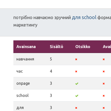
для
school
потрібно
навчаємо
зручний
форм
маркетингу
Avainsana
Sisältö
Otsikko
Ava
навчання
5
час
4
onpage
3
school
3
для
3