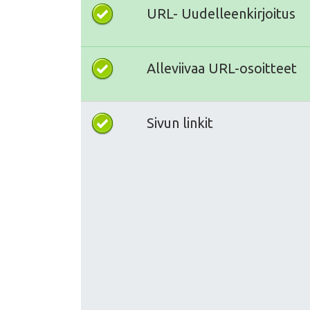
URL- Uudelleenkirjoitus
Alleviivaa URL-osoitteet
Sivun linkit