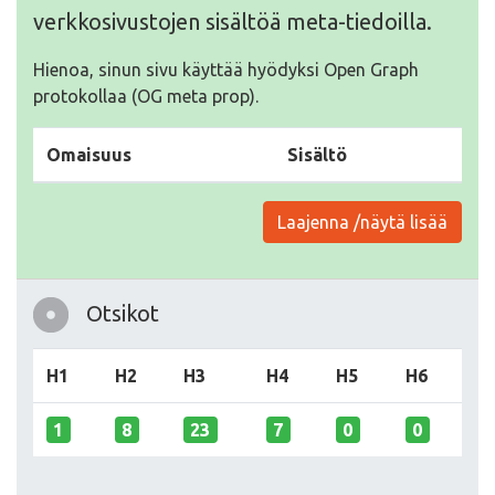
verkkosivustojen sisältöä meta-tiedoilla.
Hienoa, sinun sivu käyttää hyödyksi Open Graph
protokollaa (OG meta prop).
Omaisuus
Sisältö
Laajenna /näytä lisää
Otsikot
H1
H2
H3
H4
H5
H6
1
8
23
7
0
0