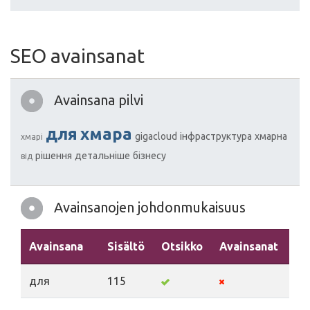
SEO avainsanat
Avainsana pilvi
для
хмара
gigacloud
інфраструктура
хмарна
хмарі
рішення
детальніше
бізнесу
від
Avainsanojen johdonmukaisuus
Avainsana
Sisältö
Otsikko
Avainsanat
Ku
для
115