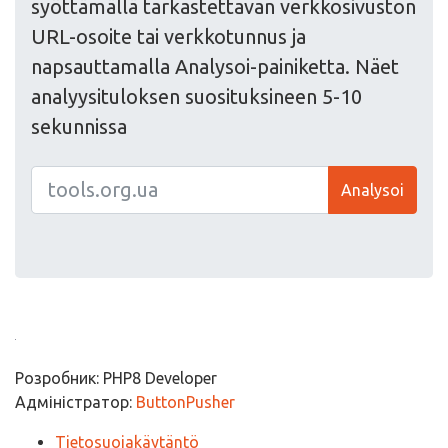
syöttämällä tarkastettavan verkkosivuston
URL-osoite tai verkkotunnus ja
napsauttamalla Analysoi-painiketta. Näet
analyysituloksen suosituksineen 5-10
sekunnissa
Analysoi
Розробник: PHP8 Developer
Адміністратор:
ButtonPusher
Tietosuojakäytäntö