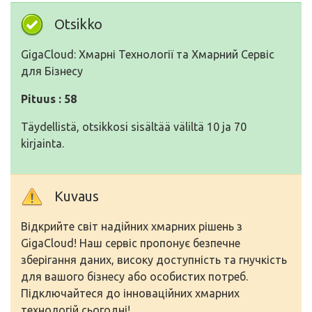
Otsikko
GigaCloud: Хмарні Технології та Хмарний Сервіс
для Бізнесу
Pituus : 58
Täydellistä, otsikkosi sisältää väliltä 10 ja 70
kirjainta.
Kuvaus
Відкрийте світ надійних хмарних рішень з
GigaCloud! Наш сервіс пропонує безпечне
зберігання даних, високу доступність та гнучкість
для вашого бізнесу або особистих потреб.
Підключайтеся до інноваційних хмарних
технологій сьогодні!