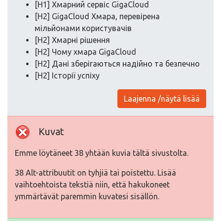
[H1] Хмарний сервіс GigaCloud
[H2] GigaCloud Хмара, перевірена
мільйонами користувачів
[H2] Хмарні рішення
[H2] Чому хмара GigaCloud
[H2] Дані зберігаються надійно та безпечно
[H2] Історії успіху
Laajenna /näytä lisää
Kuvat
Emme löytäneet 38 yhtään kuvia tältä sivustolta.
38 Alt-attribuutit on tyhjiä tai poistettu. Lisää
vaihtoehtoista tekstiä niin, että hakukoneet
ymmärtävät paremmin kuvatesi sisällön.