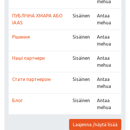
mehua
ПУБЛІЧНА ХМАРА АБО
Sisäinen
Antaa
IAAS
mehua
Рішення
Sisäinen
Antaa
mehua
Наші партнери
Sisäinen
Antaa
mehua
Стати партнером
Sisäinen
Antaa
mehua
Блог
Sisäinen
Antaa
mehua
Laajenna /näytä lisää