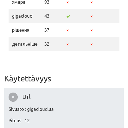
хмара
93
gigacloud
43
рішення
37
детальніше
32
Käytettävyys
Url
Sivusto : gigacloud.ua
Pituus : 12