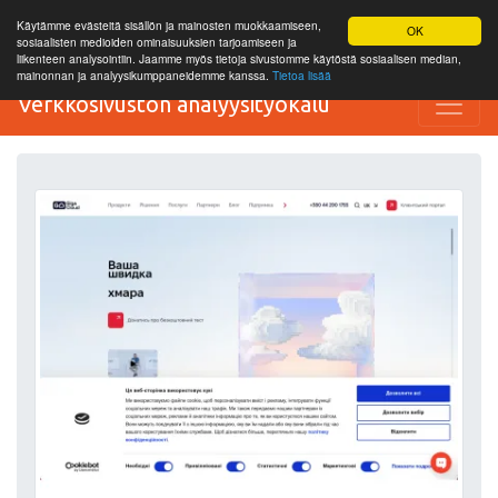
Käytämme evästeitä sisällön ja mainosten muokkaamiseen,
OK
sosiaalisten medioiden ominaisuuksien tarjoamiseen ja
liikenteen analysointiin. Jaamme myös tietoja sivustomme käytöstä sosiaalisen median,
mainonnan ja analyysikumppaneidemme kanssa.
Tietoa lisää
Verkkosivuston analyysityökalu