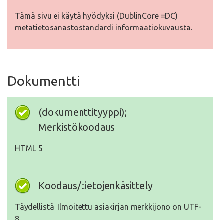
Tämä sivu ei käytä hyödyksi (DublinCore =DC)
metatietosanastostandardi informaatiokuvausta.
Dokumentti
(dokumenttityyppi);
Merkistökoodaus
HTML 5
Koodaus/tietojenkäsittely
Täydellistä. Ilmoitettu asiakirjan merkkijono on UTF-
8.