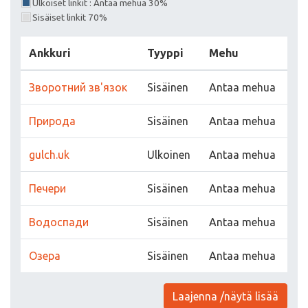
Ulkoiset linkit : Antaa mehua 30%
Sisäiset linkit 70%
Ankkuri
Tyyppi
Mehu
Зворотний зв'язок
Sisäinen
Antaa mehua
Природа
Sisäinen
Antaa mehua
gulch.uk
Ulkoinen
Antaa mehua
Печери
Sisäinen
Antaa mehua
Водоспади
Sisäinen
Antaa mehua
Озера
Sisäinen
Antaa mehua
Laajenna /näytä lisää