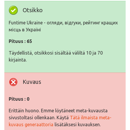
Otsikko
Funtime Ukraine - огляди, відгуки, рейтинг кращих
місць в Україні
Pituus : 65
Täydellistä, otsikkosi sisältää väliltä 10 ja 70
kirjainta.
Kuvaus
Pituus : 0
Erittäin huono. Emme löytäneet meta-kuvausta
sivustoltasi ollenkaan. Käytä
Tätä ilmaista meta-
kuvaus generaattoria
lisätäksesi kuvauksen.