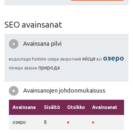
SEO avainsanat
Avainsana pilvi
озеро
місця
водоспади
funtime
озера
зворотний
всі
природа
печери
звязок
Avainsanojen johdonmukaisuus
Avainsana
Sisältö
Otsikko
Avainsanat
Kuv
озеро
8