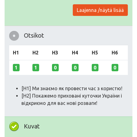
Laajenna /näytä lisää
Otsikot
H1
H2
H3
H4
H5
H6
1
1
0
0
0
0
[H1] Ми знаємо як провести час з користю!
[H2] Покажемо приховані куточки України і
відкриємо для вас нові розваги!
Kuvat