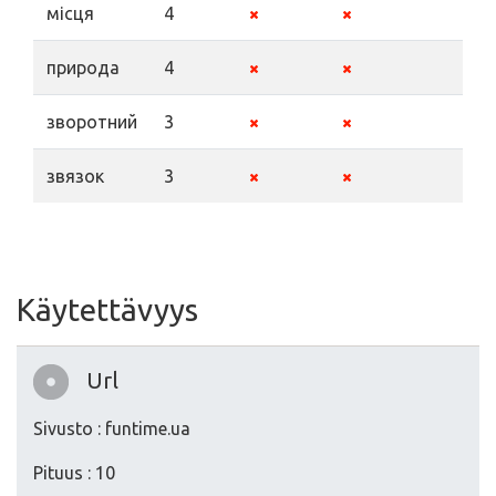
місця
4
природа
4
зворотний
3
звязок
3
Käytettävyys
Url
Sivusto : funtime.ua
Pituus : 10