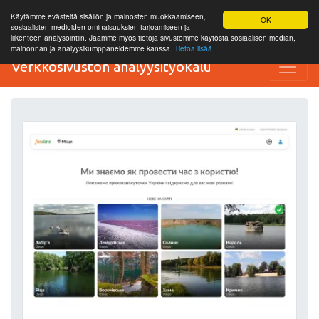
Käytämme evästeitä sisällön ja mainosten muokkaamiseen,
OK
sosiaalisten medioiden ominaisuuksien tarjoamiseen ja
liikenteen analysointiin. Jaamme myös tietoja sivustomme käytöstä sosiaalisen median,
mainonnan ja analyysikumppaneidemme kanssa.
Tietoa lisää
Verkkosivuston analyysityökalu