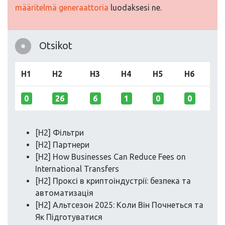
määritelmä generaattoria
luodaksesi ne.
Otsikot
H1
H2
H3
H4
H5
H6
0
26
6
1
0
0
[H2] Фільтри
[H2] Партнери
[H2] How Businesses Can Reduce Fees on
International Transfers
[H2] Проксі в криптоіндустрії: безпека та
автоматизація
[H2] Альтсезон 2025: Коли Він Почнеться та
Як Підготуватися