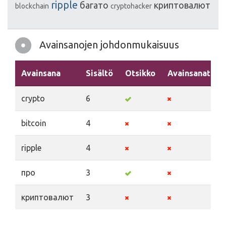
ripple
багато
криптовалют
blockchain
cryptohacker
Avainsanojen johdonmukaisuus
Avainsana
Sisältö
Otsikko
Avainsanat
crypto
6
bitcoin
4
ripple
4
про
3
криптовалют
3