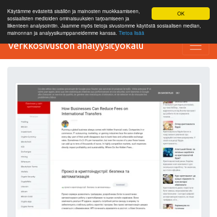
Käytämme evästeitä sisällön ja mainosten muokkaamiseen,
OK
sosiaalisten medioiden ominaisuuksien tarjoamiseen ja
liikenteen analysointiin. Jaamme myös tietoja sivustomme käytöstä sosiaalisen median,
mainonnan ja analyysikumppaneidemme kanssa.
Tietoa lisää
Verkkosivuston analyysityökalu