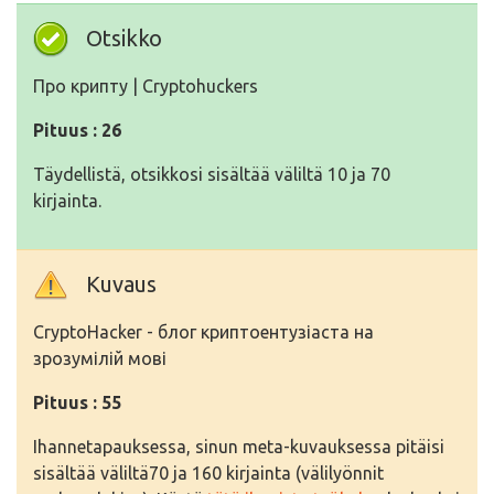
Otsikko
Про крипту | Cryptohuckers
Pituus : 26
Täydellistä, otsikkosi sisältää väliltä 10 ja 70
kirjainta.
Kuvaus
CryptoHacker - блог криптоентузіаста на
зрозумілій мові
Pituus : 55
Ihannetapauksessa, sinun meta-kuvauksessa pitäisi
sisältää väliltä70 ja 160 kirjainta (välilyönnit