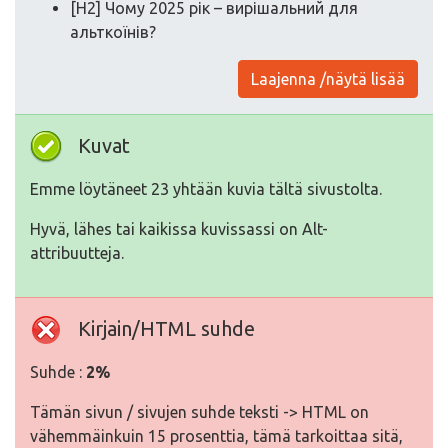
[H2] Чому 2025 рік – вирішальний для
альткоїнів?
Laajenna /näytä lisää
Kuvat
Emme löytäneet 23 yhtään kuvia tältä sivustolta.
Hyvä, lähes tai kaikissa kuvissassi on Alt-
attribuutteja.
Kirjain/HTML suhde
Suhde :
2%
Tämän sivun / sivujen suhde teksti -> HTML on
vähemmäinkuin 15 prosenttia, tämä tarkoittaa sitä,