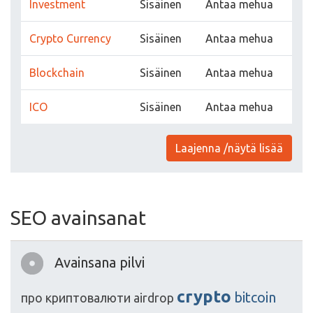
Investment
Sisäinen
Antaa mehua
Crypto Currency
Sisäinen
Antaa mehua
Blockchain
Sisäinen
Antaa mehua
ICO
Sisäinen
Antaa mehua
Laajenna /näytä lisää
SEO avainsanat
Avainsana pilvi
crypto
bitcoin
про
криптовалюти
airdrop