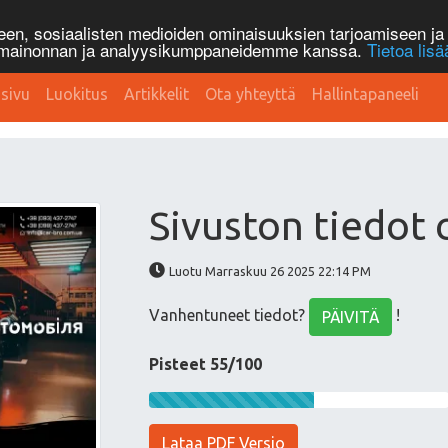
n, sosiaalisten medioiden ominaisuuksien tarjoamiseen ja 
, mainonnan ja analyysikumppaneidemme kanssa.
Tietoa lisä
sivu
Luokitus
Artikkelit
Ota yhteyttä
Hallintapaneeli
Sivuston tiedot 
Luotu Marraskuu 26 2025 22:14 PM
Vanhentuneet tiedot?
!
PÄIVITÄ
Pisteet 55/100
Lataa PDF Versio