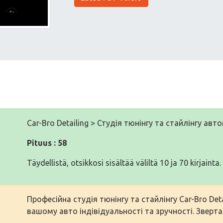
Car-Bro Detailing > Студія тюнінгу та стайлінгу авт
Pituus : 58
Täydellistä, otsikkosi sisältää väliltä 10 ja 70 kirjainta.
Професійна студія тюнінгу та стайлінгу Car-Bro De
вашому авто індівідуальності та зручності. Звертай