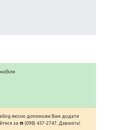
омобіля
tailing якісно допоможе Вам додати
теся за ☎️ (098) 437-2747. Дзвоніть!