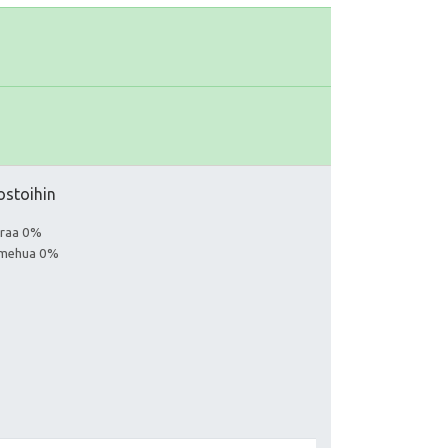
ostoihin
euraa 0%
a mehua 0%