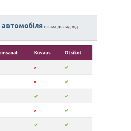
автомобіля
и
наших
досвід
від
ainsanat
Kuvaus
Otsikot