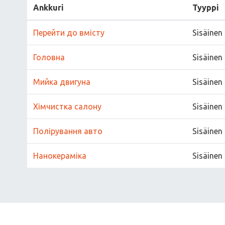
Ankkuri
Tyyppi
Перейти до вмісту
Sisäinen
Головна
Sisäinen
Мийка двигуна
Sisäinen
Хімчистка салону
Sisäinen
Полірування авто
Sisäinen
Нанокераміка
Sisäinen