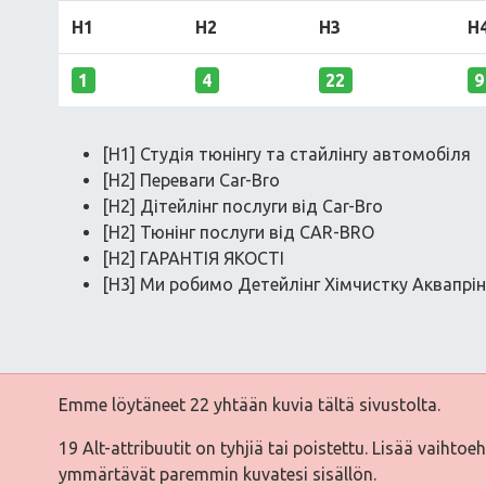
H1
H2
H3
H
1
4
22
9
[H1] Студія тюнінгу та стайлінгу автомобіля
[H2] Переваги Car-Bro
[H2] Дітейлінг послуги від Car-Bro
[H2] Тюнінг послуги від CAR-BRO
[H2] ГАРАНТІЯ ЯКОСТІ
[H3] Ми робимо Детейлінг Хімчистку Аквапрі
Emme löytäneet 22 yhtään kuvia tältä sivustolta.
19 Alt-attribuutit on tyhjiä tai poistettu. Lisää vaihtoe
ymmärtävät paremmin kuvatesi sisällön.