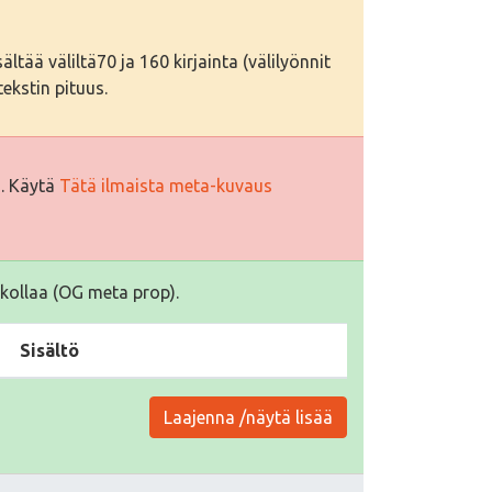
tää väliltä70 ja 160 kirjainta (välilyönnit
ekstin pituus.
i. Käytä
Tätä ilmaista meta-kuvaus
kollaa (OG meta prop).
Sisältö
Laajenna /näytä lisää