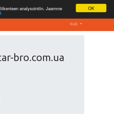
OK
liikenteen analysointiin. Jaamme
ä
Kieli
car-bro.com.ua