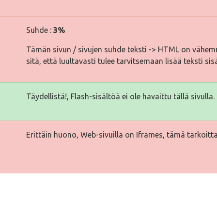
Suhde :
3%
Tämän sivun / sivujen suhde teksti -> HTML on vähemm
sitä, että luultavasti tulee tarvitsemaan lisää teksti sis
Täydellistä!, Flash-sisältöä ei ole havaittu tällä sivulla.
Erittäin huono, Web-sivuilla on Iframes, tämä tarkoitta