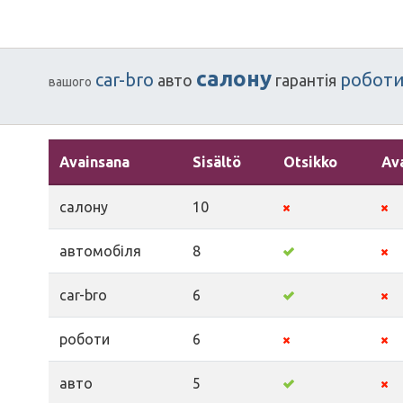
салону
car-bro
робот
авто
гарантія
вашого
Avainsana
Sisältö
Otsikko
Av
салону
10
автомобіля
8
car-bro
6
роботи
6
авто
5