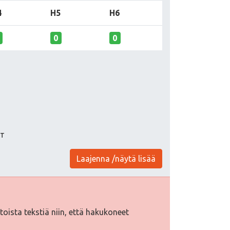
4
H5
H6
0
0
нт
Laajenna /näytä lisää
htoista tekstiä niin, että hakukoneet