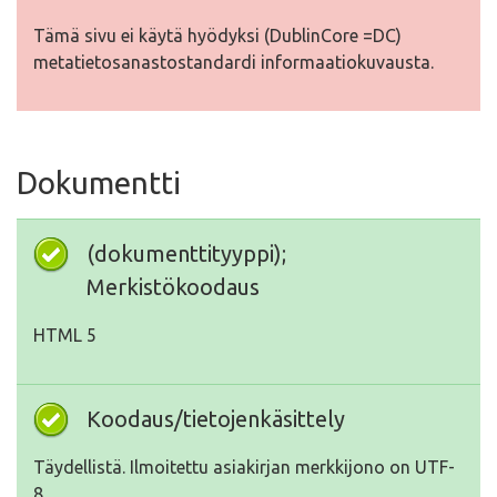
Tämä sivu ei käytä hyödyksi (DublinCore =DC)
metatietosanastostandardi informaatiokuvausta.
Dokumentti
(dokumenttityyppi);
Merkistökoodaus
HTML 5
Koodaus/tietojenkäsittely
Täydellistä. Ilmoitettu asiakirjan merkkijono on UTF-
8.