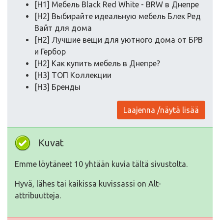
[H1] Мебель Black Red White - BRW в Днепре
[H2] Выбирайте идеальную мебель Блек Ред
Вайт для дома
[H2] Лучшие вещи для уютного дома от БРВ
и Гербор
[H2] Как купить мебель в Днепре?
[H3] ТОП Коллекции
[H3] Бренды
Laajenna /näytä lisää
Kuvat
Emme löytäneet 10 yhtään kuvia tältä sivustolta.
Hyvä, lähes tai kaikissa kuvissassi on Alt-
attribuutteja.