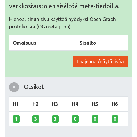
verkkosivustojen sisältöä meta-tiedoilla.
Hienoa, sinun sivu käyttää hyödyksi Open Graph
protokollaa (OG meta prop).
Omaisuus
Sisältö
Laajenna /näytä lisää
Otsikot
H1
H2
H3
H4
H5
H6
1
3
3
0
0
0