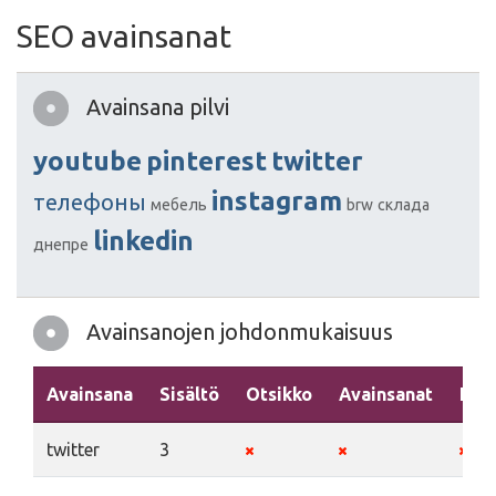
SEO avainsanat
Avainsana pilvi
youtube
pinterest
twitter
instagram
телефоны
мебель
brw
склада
linkedin
днепре
Avainsanojen johdonmukaisuus
Avainsana
Sisältö
Otsikko
Avainsanat
Kuv
twitter
3