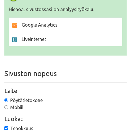
Hienoa, sivustossasi on analyysityökalu.
Google Analytics
LiveInternet
Sivuston nopeus
Laite
Pöytätietokone
Mobiili
Luokat
Tehokkuus