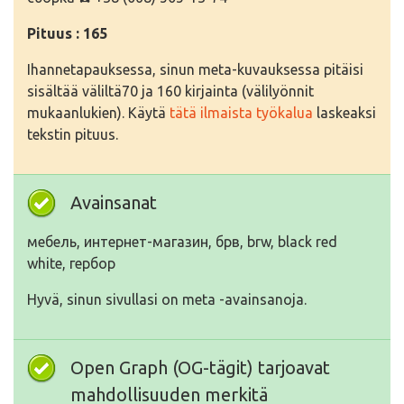
Pituus : 165
Ihannetapauksessa, sinun meta-kuvauksessa pitäisi
sisältää väliltä70 ja 160 kirjainta (välilyönnit
mukaanlukien). Käytä
tätä ilmaista työkalua
laskeaksi
tekstin pituus.
Avainsanat
мебель, интернет-магазин, брв, brw, black red
white, гербор
Hyvä, sinun sivullasi on meta -avainsanoja.
Open Graph (OG-tägit) tarjoavat
mahdollisuuden merkitä