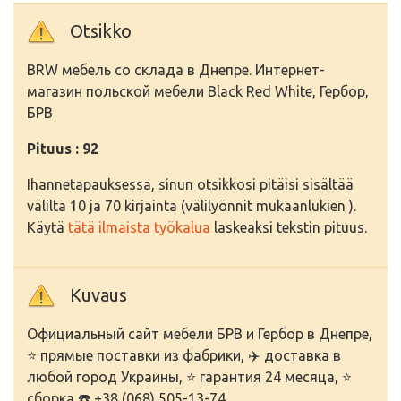
Otsikko
BRW мебель со склада в Днепре. Интернет-
магазин польской мебели Black Red White, Гербор,
БРВ
Pituus : 92
Ihannetapauksessa, sinun otsikkosi pitäisi sisältää
väliltä 10 ja 70 kirjainta (välilyönnit mukaanlukien ).
Käytä
tätä ilmaista työkalua
laskeaksi tekstin pituus.
Kuvaus
Официальный сайт мебели БРВ и Гербор в Днепре,
⭐ прямые поставки из фабрики, ✈️ доставка в
любой город Украины, ⭐ гарантия 24 месяца, ⭐
сборка ☎️ +38 (068) 505-13-74