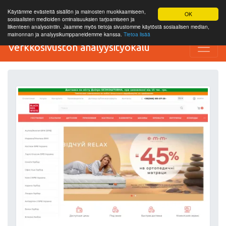
Käytämme evästeitä sisällön ja mainosten muokkaamiseen,
OK
sosiaalisten medioiden ominaisuuksien tarjoamiseen ja
liikenteen analysointiin. Jaamme myös tietoja sivustomme käytöstä sosiaalisen median,
mainonnan ja analyysikumppaneidemme kanssa.
Tietoa lisää
Verkkosivuston analyysityökalu