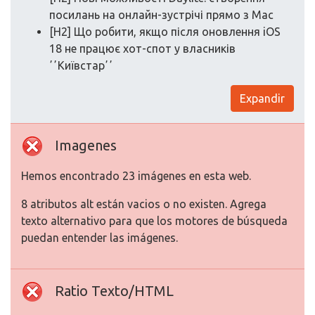
посилань на онлайн-зустрічі прямо з Mac
[H2] Що робити, якщо після оновлення iOS
18 не працює хот-спот у власників
ʼʼКиївстарʼʼ
Expandir
Imagenes
Hemos encontrado 23 imágenes en esta web.
8 atributos alt están vacios o no existen. Agrega
texto alternativo para que los motores de búsqueda
puedan entender las imágenes.
Ratio Texto/HTML