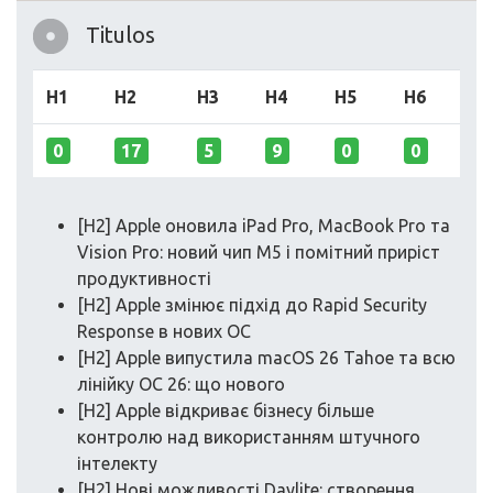
Titulos
H1
H2
H3
H4
H5
H6
0
17
5
9
0
0
[H2] Apple оновила iPad Pro, MacBook Pro та
Vision Pro: новий чип M5 і помітний приріст
продуктивності
[H2] Apple змінює підхід до Rapid Security
Response в нових ОС
[H2] Apple випустила macOS 26 Tahoe та всю
лінійку ОС 26: що нового
[H2] Apple відкриває бізнесу більше
контролю над використанням штучного
інтелекту
[H2] Нові можливості Daylite: створення