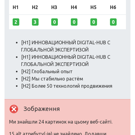
H1
H2
H3
H4
H5
H6
2
3
0
0
0
0
[H1] ИННОВАЦИОННЫЙ DIGITAL-HUB С
ГЛОБАЛЬНОЙ ЭКСПЕРТИЗОЙ
[H1] ИННОВАЦИОННЫЙ DIGITAL-HUB С
ГЛОБАЛЬНОЙ ЭКСПЕРТИЗОЙ
[H2] Глобальный опыт
[H2] Мы стабильно растём
[H2] Более 50 технологий продвижения
Зображення
Ми знайшли 24 картинок на цьому веб-сайті.
15 alt атрибуту(-ів) не знайдено. Додавши