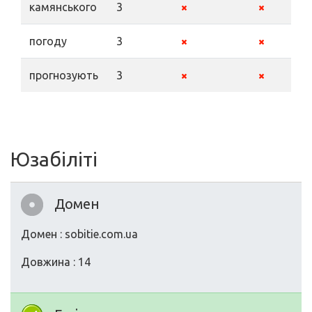
камянського
3
погоду
3
прогнозують
3
Юзабіліті
Домен
Домен : sobitie.com.ua
Довжина : 14