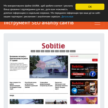
Ми використовуємо файли cookie, щоб зробити контент і рекламу
OK
більш цікавими і відповідними для вас, дати вам можливість
ділитися інформацією в соціальних мережах. Ми передаємо інформацію про ваші дії на сайті
нашим партнерам: рекламним і аналітичним сервісам.
Детальніше
Інструмент SEO аналізу сайтів