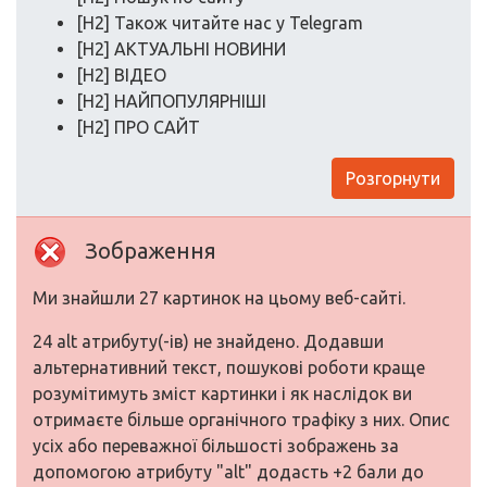
[H2] Також читайте нас у Telegram
[H2] АКТУАЛЬНІ НОВИНИ
[H2] ВІДЕО
[H2] НАЙПОПУЛЯРНІШІ
[H2] ПРО САЙТ
Розгорнути
Зображення
Ми знайшли 27 картинок на цьому веб-сайті.
24 alt атрибуту(-ів) не знайдено. Додавши
альтернативний текст, пошукові роботи краще
розумітимуть зміст картинки і як наслідок ви
отримаєте більше органічного трафіку з них. Опис
усіх або переважної більшості зображень за
допомогою атрибуту "alt" додасть +2 бали до