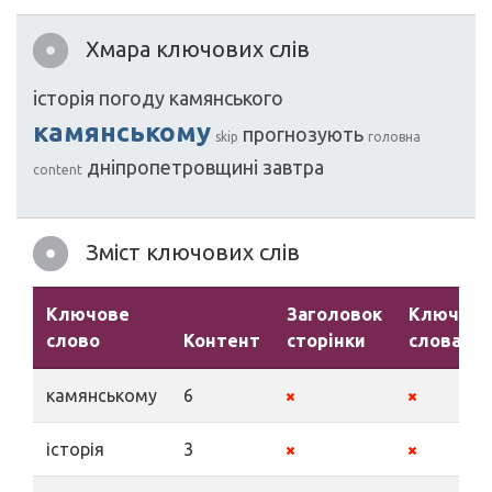
Хмара ключових слів
історія
погоду
камянського
камянському
прогнозують
skip
головна
дніпропетровщині
завтра
content
Зміст ключових слів
Ключове
Заголовок
Ключові
слово
Контент
сторінки
слова
камянському
6
історія
3