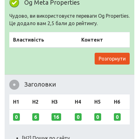
Og Meta Properties
Чудово, ви використовуєте переваги Og Properties.
Це додало вам 2,5 бали до рейтингу.
Властивість
Контент
Розгорнути
Заголовки
H1
H2
H3
H4
H5
H6
0
6
16
0
0
0
[H2] Пошук по сайту