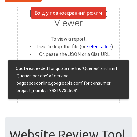
Вхід у повноекранний режим
Website Review Tool