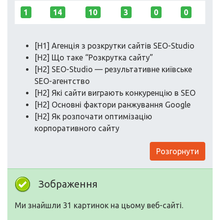
1
14
10
3
0
0
[H1] Агенція з розкрутки сайтів SEO-Studio
[H2] Що таке “Розкрутка сайту”
[H2] SEO-Studio — результативне київське
SEO-агентство
[H2] Які сайти виграють конкуренцію в SEO
[H2] Основні фактори ранжування Google
[H2] Як розпочати оптимізацію
корпоративного сайту
Розгорнути
Зображення
Ми знайшли 31 картинок на цьому веб-сайті.