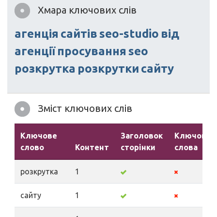
Хмара ключових слів
агенція
сайтів
seo-studio
від
агенції
просування
seo
розкрутка
розкрутки
сайту
Зміст ключових слів
Ключове
Заголовок
Ключові
слово
Контент
сторінки
слова
розкрутка
1
сайту
1