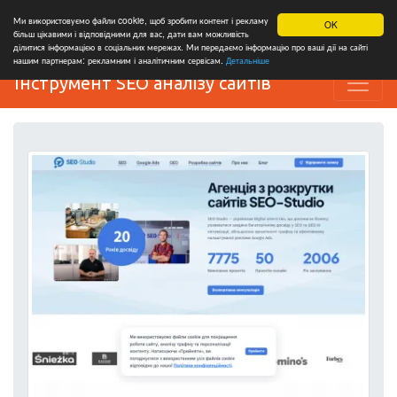
Ми використовуємо файли cookie, щоб зробити контент і рекламу
OK
більш цікавими і відповідними для вас, дати вам можливість
ділитися інформацією в соціальних мережах. Ми передаємо інформацію про ваші дії на сайті
нашим партнерам: рекламним і аналітичним сервісам.
Детальніше
Інструмент SEO аналізу сайтів