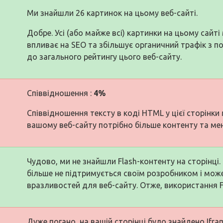
Ми знайшли 26 картинок на цьому веб-сайті.
Добре. Усі (або майже всі) картинки на цьому сайті
впливає на SEO та збільшує органичний трафік з 
до загального рейтингу цього веб-сайту.
Співвідношення :
4%
Співвідношення тексту в коді HTML у цієї сторінки 
вашому веб-сайту потрібно більше контенту та ме
Чудово, ми не знайшли Flash-контенту на сторінці. F
більше не підтримується своїм розробником і мож
вразливостей для веб-сайту. Отже, використання F
Дуже погано, на вашій сторінці було знайдено Iframe