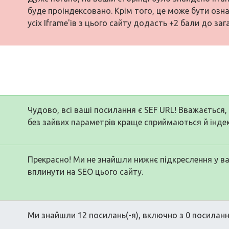
буде проіндексовано. Крім того, це може бути оз
усіх Iframe'ів з цього сайту додасть +2 бали до заг
Чудово, всі ваші посилання є SEF URL! Вважається
без зайвих параметрів краще сприймаються й інд
Прекрасно! Ми не знайшли нижнє підкреслення у в
вплинути на SEO цього сайту.
Ми знайшли 12 посилань(-я), включно з 0 посиланн