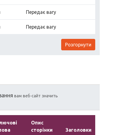
я
Передає вагу
я
Передає вагу
Розгорнути
вання
вам
веб-сайт
значить
лючові
Опис
лова
сторінки
Заголовки