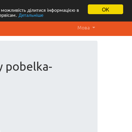
OK
 можливість ділитися інформацією в
ервісам.
Детальніше
Мова
 pobelka-
a