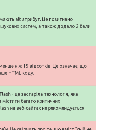
 мають alt атрибут. Це позитивно
пошукових систем, а також додало 2 бали
менше ніж 15 відсотків. Це означає, що
нше HTML коду.
lash - це застаріла технологія, яка
е містити багато критичних
lash на веб-сайтах не рекомендується.
'и. Це свідчить про те, що вміст їхній не