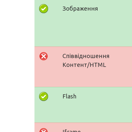
Зображення
Співвідношення
Контент/HTML
Flash
Iframe