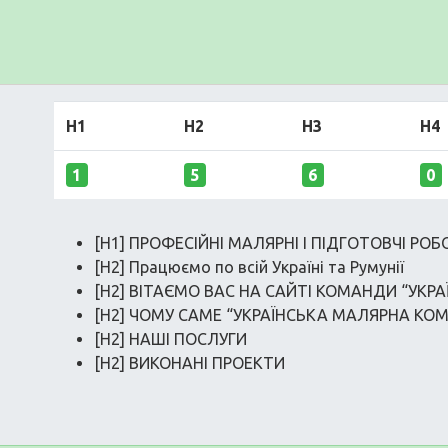
H1
H2
H3
H4
1
5
6
0
[H1] ПРОФЕСІЙНІ МАЛЯРНІ І ПІДГОТОВЧІ РОБО
[H2] Працюємо по всій Україні та Румунії
[H2] ВІТАЄМО ВАС НА САЙТІ КОМАНДИ “УКРА
[H2] ЧОМУ САМЕ “УКРАЇНСЬКА МАЛЯРНА КОМ
[H2] НАШІ ПОСЛУГИ
[H2] ВИКОНАНІ ПРОЕКТИ