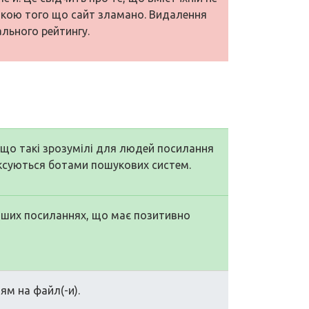
накою того що сайт зламано. Видалення
ального рейтингу.
, що такі зрозумілі для людей посилання
ексуються ботами пошукових систем.
аших посиланнях, що має позитивно
ям на файл(-и).