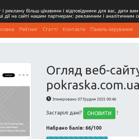
і рекламу більш цікавими і відповідними для вас, дати вам
 дії на сайті нашим партнерам: рекламним і аналітичним с
оловна
Рейтинг
Статті
Контакти
Панель керування
Огляд веб-сайту
pokraska.com.u
Згенеровано 07 Грудня 2025 00:46
Застарілі дані?
!
ОНОВИТИ
Набрано балів: 66/100