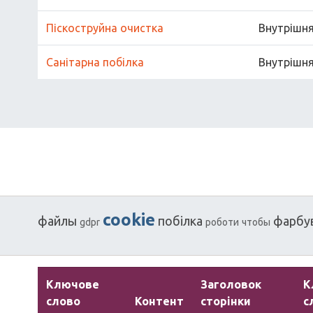
Піскоструйна очистка
Внутрішн
Санітарна побілка
Внутрішн
cookie
файлы
побілка
фарбу
gdpr
роботи
чтобы
Ключове
Заголовок
К
слово
Контент
сторінки
с