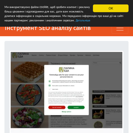
Ми використовуємо файли cookie, щоб зробити контент і рекламу
OK
більш цікавими і відповідними для вас, дати вам можливість
ділитися інформацією в соціальних мережах. Ми передаємо інформацію про ваші дії на сайті
нашим партнерам: рекламним і аналітичним сервісам.
Детальніше
Інструмент SEO аналізу сайтів