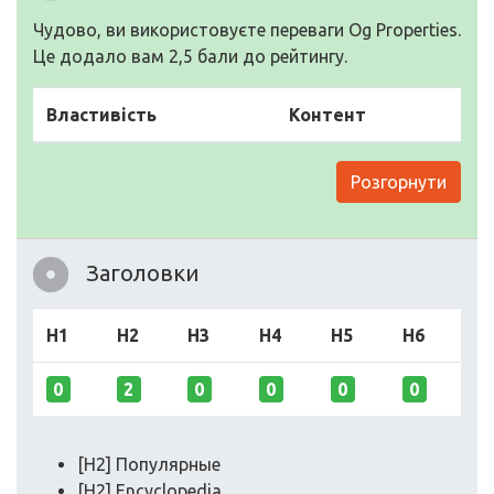
Чудово, ви використовуєте переваги Og Properties.
Це додало вам 2,5 бали до рейтингу.
Властивість
Контент
Розгорнути
Заголовки
H1
H2
H3
H4
H5
H6
0
2
0
0
0
0
[H2] Популярные
[H2] Encyclopedia