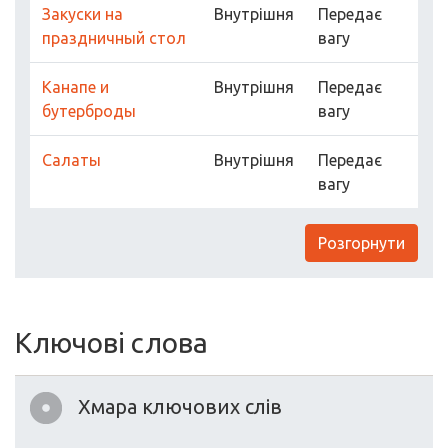
Закуски на
Внутрішня
Передає
праздничный стол
вагу
Канапе и
Внутрішня
Передає
бутерброды
вагу
Салаты
Внутрішня
Передає
вагу
Розгорнути
Ключові слова
Хмара ключових слів