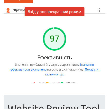
Вхід у повноекранний режим
Website Review Tool