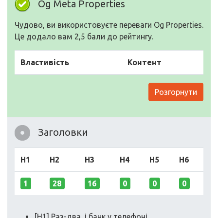
Og Meta Properties
Чудово, ви використовуєте переваги Og Properties.
Це додало вам 2,5 бали до рейтингу.
Властивість
Контент
Розгорнути
Заголовки
H1
H2
H3
H4
H5
H6
1
28
16
0
0
0
[H1] Раз-два, і банк у телефоні