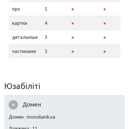
про
5
картки
4
детальніше
3
частинами
3
Юзабіліті
Домен
Домен : monobank.ua
Довжина : 11