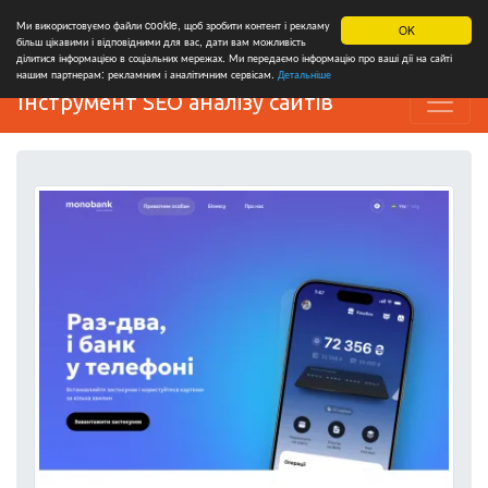
Ми використовуємо файли cookie, щоб зробити контент і рекламу
OK
більш цікавими і відповідними для вас, дати вам можливість
ділитися інформацією в соціальних мережах. Ми передаємо інформацію про ваші дії на сайті
нашим партнерам: рекламним і аналітичним сервісам.
Детальніше
Інструмент SEO аналізу сайтів