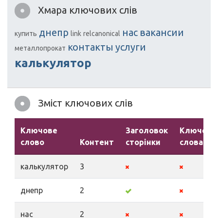
Хмара ключових слів
днепр
нас
вакансии
купить
link
relcanonical
контакты
услуги
металлопрокат
калькулятор
Зміст ключових слів
Ключове
Заголовок
Ключові
слово
Контент
сторінки
слова
калькулятор
3
днепр
2
нас
2