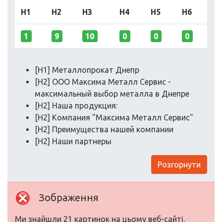
H1
H2
H3
H4
H5
H6
1
9
10
0
0
0
[H1] Металлопрокат Днепр
[H2] ООО Максима Металл Сервис -
максимальный выбор металла в Днепре
[H2] Наша продукция:
[H2] Компания "Максима Металл Сервис"
[H2] Преимущества нашей компании
[H2] Наши партнеры
Розгорнути
Зображення
Ми знайшли 21 картинок на цьому веб-сайті.