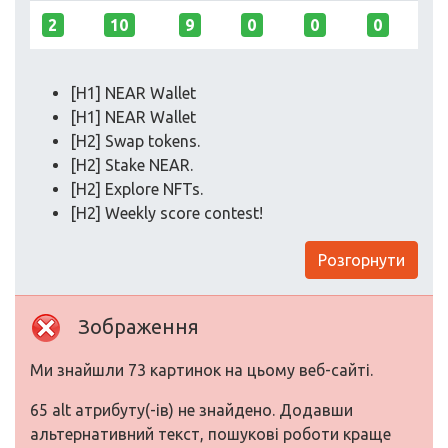
2
10
9
0
0
0
[H1] NEAR Wallet
[H1] NEAR Wallet
[H2] Swap tokens.
[H2] Stake NEAR.
[H2] Explore NFTs.
[H2] Weekly score contest!
Розгорнути
Зображення
Ми знайшли 73 картинок на цьому веб-сайті.
65 alt атрибуту(-ів) не знайдено. Додавши
альтернативний текст, пошукові роботи краще