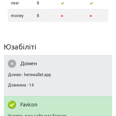
near
8
money
8
Юзабіліті
Домен
Домен : herewallet.app
Довжина : 14
Favicon
Чудово, ваш сайт має favicon.