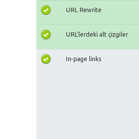
URL Rewrite
URL'lerdeki alt çizgiler
In-page links