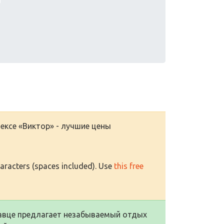
ексе «Виктор» - лучшие цены
haracters (spaces included). Use
this free
кавце предлагает незабываемый отдых