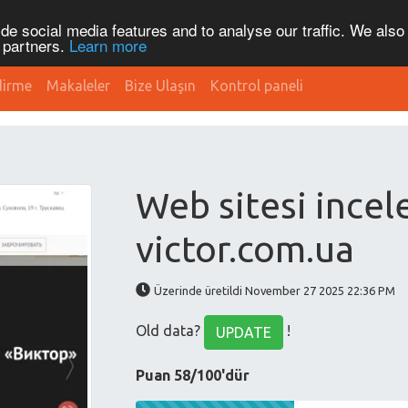
de social media features and to analyse our traffic. We also
s partners.
Learn more
dirme
Makaleler
Bize Ulaşın
Kontrol paneli
Web sitesi incel
victor.com.ua
Üzerinde üretildi November 27 2025 22:36 PM
Old data?
!
UPDATE
Puan 58/100'dür