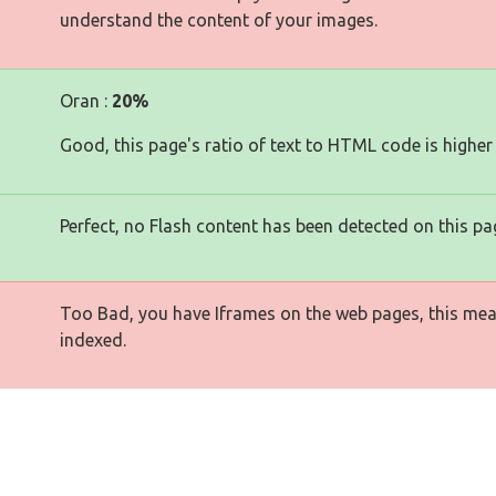
understand the content of your images.
Oran :
20%
Good, this page's ratio of text to HTML code is higher
Perfect, no Flash content has been detected on this pa
Too Bad, you have Iframes on the web pages, this mea
indexed.