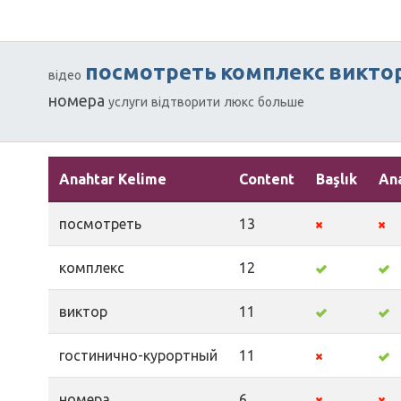
посмотреть
комплекс
викто
відео
номера
услуги
відтворити
люкс
больше
Anahtar Kelime
Content
Başlık
An
посмотреть
13
комплекс
12
виктор
11
гостинично-курортный
11
номера
6