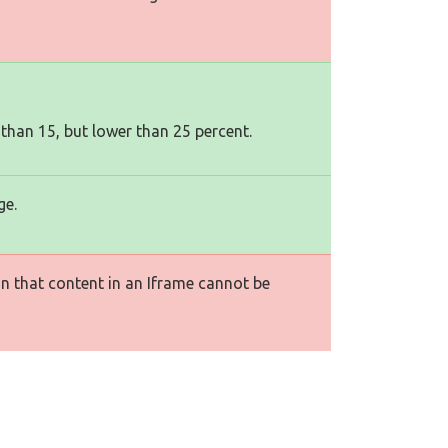
 than 15, but lower than 25 percent.
ge.
n that content in an Iframe cannot be