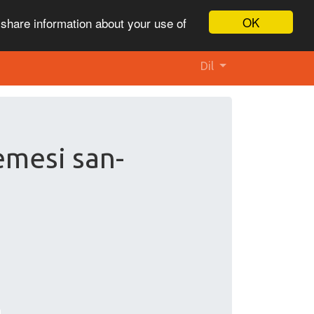
OK
 share information about your use of
Dil
emesi san-