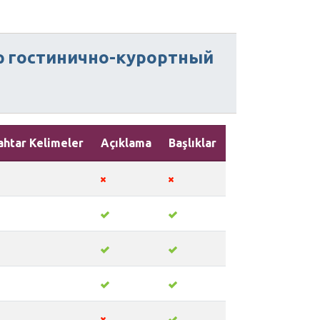
р
гостинично-курортный
ahtar Kelimeler
Açıklama
Başlıklar