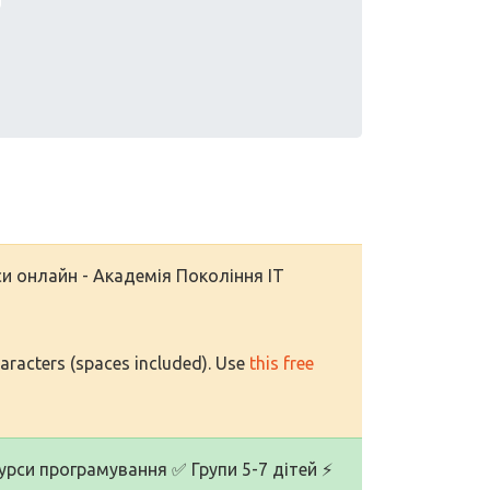
си онлайн - Академія Покоління IT
haracters (spaces included). Use
this free
курси програмування ✅ Групи 5-7 дітей ⚡️