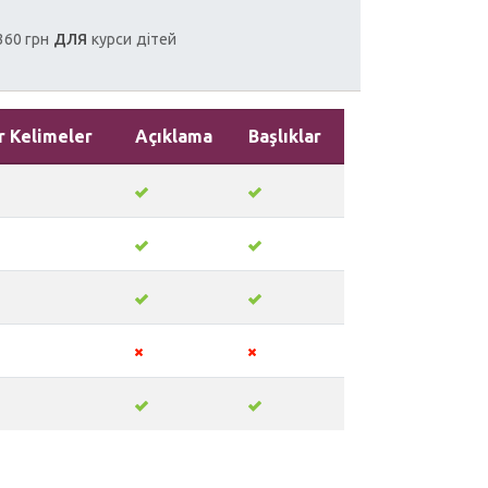
для
360 грн
курси
дітей
r Kelimeler
Açıklama
Başlıklar