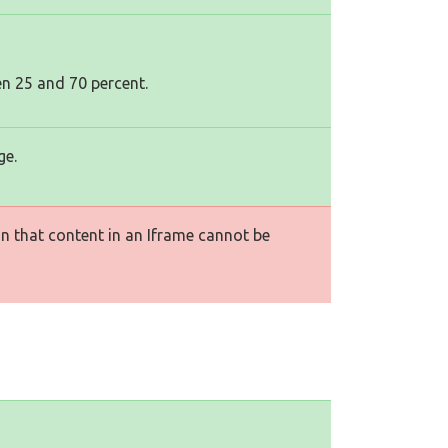
en 25 and 70 percent.
ge.
n that content in an Iframe cannot be