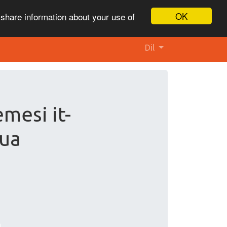
OK
 share information about your use of
Dil
mesi it-
.ua