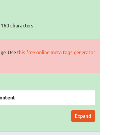
 160 characters.
age. Use
this free online meta tags generator
ontent
Expand