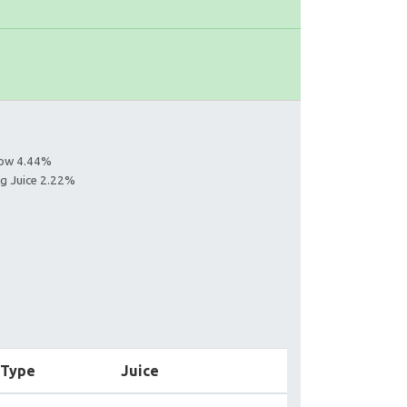
llow 4.44%
ng Juice 2.22%
Type
Juice