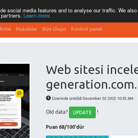
de social media features and to analyse our traffic. We also
s partners.
Learn more
dirme
Makaleler
Bize Ulaşın
Kontrol paneli
Web sitesi incele
generation.com
Üzerinde üretildi December 02 2025 10:35 AM
Old data?
!
UPDATE
Puan 68/100'dür