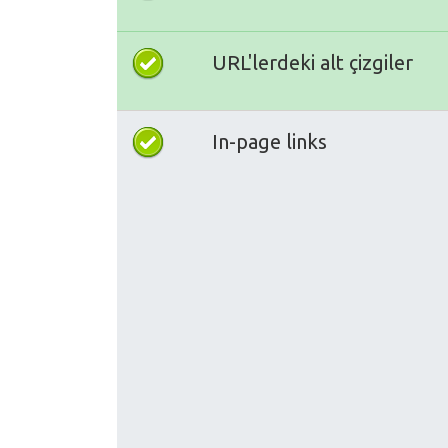
URL'lerdeki alt çizgiler
In-page links