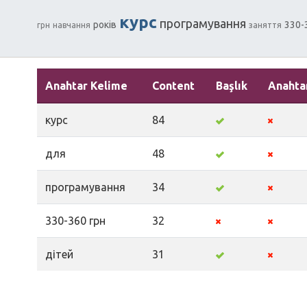
курс
програмування
років
330-
грн
навчання
заняття
Anahtar Kelime
Content
Başlık
Anahta
курс
84
для
48
програмування
34
330-360 грн
32
дітей
31