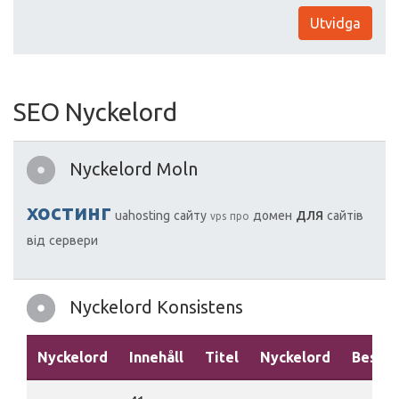
Utvidga
SEO Nyckelord
Nyckelord Moln
хостинг
для
uahosting
сайту
домен
сайтів
vps
про
від
сервери
Nyckelord Konsistens
Nyckelord
Innehåll
Titel
Nyckelord
Beskri