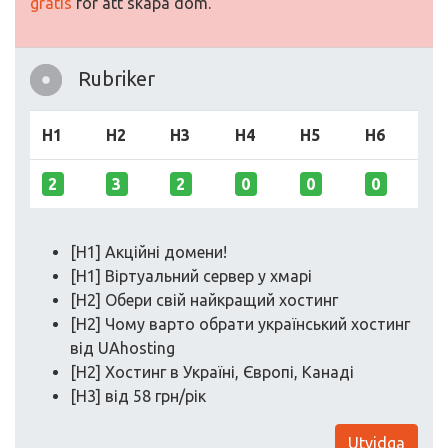
gratis
för att skapa dom.
Rubriker
H1
H2
H3
H4
H5
H6
2
3
2
0
0
0
[H1] Акційні домени!
[H1] Віртуальний сервер у хмарі
[H2] Обери свій найкращий хостинг
[H2] Чому варто обрати український хостинг
від UAhosting
[H2] Хостинг в Україні, Європі, Канаді
[H3] від 58 грн/рік
Utvidga