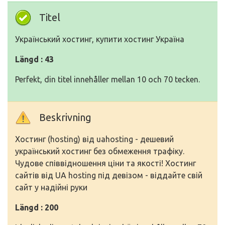
Titel
Український хостинг, купити хостинг Україна
Längd : 43
Perfekt, din titel innehåller mellan 10 och 70 tecken.
Beskrivning
Хостинг (hosting) від uahosting - дешевий
український хостинг без обмеження трафіку.
Чудове співвідношення ціни та якості! Хостинг
сайтів від UA hosting під девізом - віддайте свій
сайт у надійні руки
Längd : 200