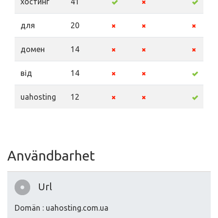
хостинг
41
для
20
домен
14
від
14
uahosting
12
Användbarhet
Url
Domän : uahosting.com.ua