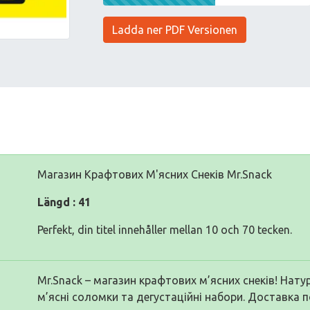
Ladda ner PDF Versionen
Магазин Крафтових М'ясних Снеків Mr.Snack
Längd : 41
Perfekt, din titel innehåller mellan 10 och 70 tecken.
Mr.Snack – магазин крафтових м’ясних снеків! Нату
м’ясні соломки та дегустаційні набори. Доставка по