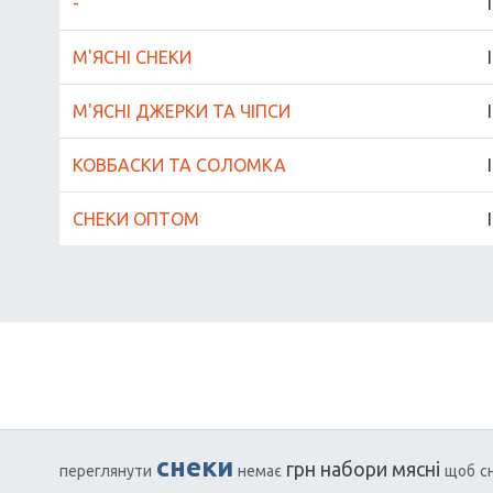
-
М'ЯСНІ СНЕКИ
М'ЯСНІ ДЖЕРКИ ТА ЧІПСИ
КОВБАСКИ ТА СОЛОМКА
СНЕКИ ОПТОМ
снеки
грн
набори
мясні
переглянути
немає
щоб
с