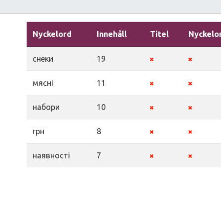
Nyckelord
Innehåll
Titel
Nyckelo
снеки
19
мясні
11
набори
10
грн
8
наявності
7