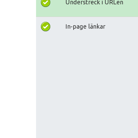
Understreck i URLen
In-page länkar