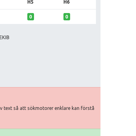
H5
H6
0
0
ЕКІВ
tiv text så att sökmotorer enklare kan förstå