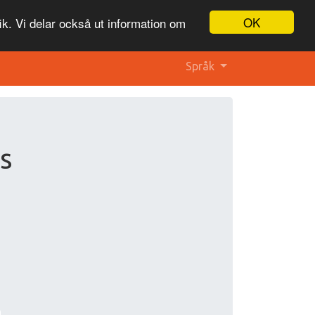
OK
ik. Vi delar också ut information om
Språk
s