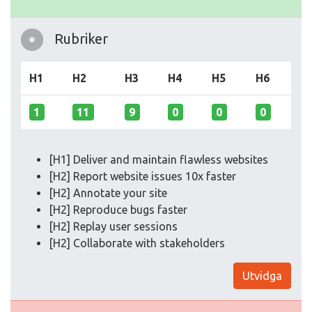
Rubriker
H1
H2
H3
H4
H5
H6
1
11
9
0
0
0
[H1] Deliver and maintain flawless websites
[H2] Report website issues 10x faster
[H2] Annotate your site
[H2] Reproduce bugs faster
[H2] Replay user sessions
[H2] Collaborate with stakeholders
Utvidga