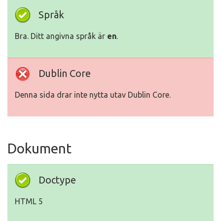
Språk
Bra. Ditt angivna språk är
en
.
Dublin Core
Denna sida drar inte nytta utav Dublin Core.
Dokument
Doctype
HTML 5