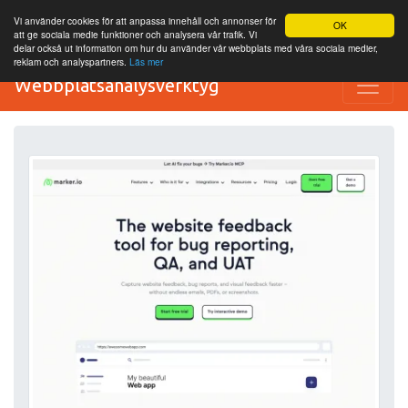
Vi använder cookies för att anpassa innehåll och annonser för
OK
att ge sociala medie funktioner och analysera vår trafik. Vi
delar också ut information om hur du använder vår webbplats med våra sociala medier,
reklam och analyspartners.
Läs mer
Webbplatsanalysverktyg