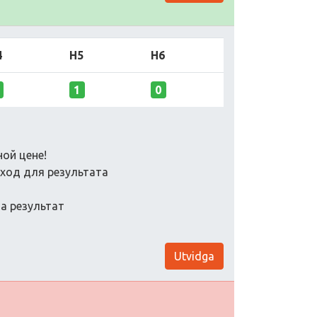
4
H5
H6
1
0
ой цене!
ход для результата
а результат
Utvidga