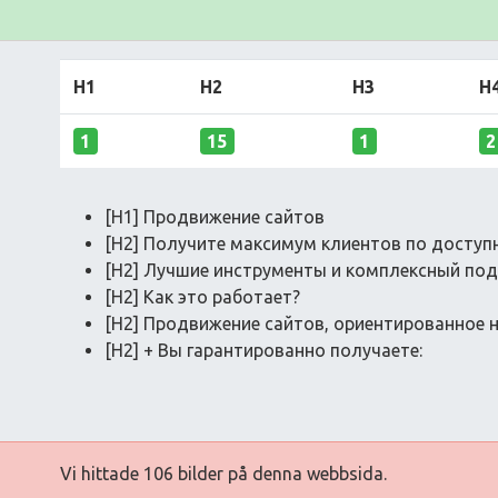
H1
H2
H3
H
1
15
1
2
[H1] Продвижение сайтов
[H2] Получите максимум клиентов по доступн
[H2] Лучшие инструменты и комплексный под
[H2] Как это работает?
[H2] Продвижение сайтов, ориентированное н
[H2] + Вы гарантированно получаете:
Vi hittade 106 bilder på denna webbsida.