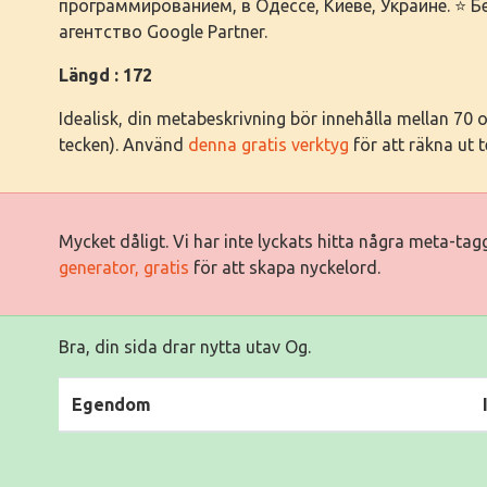
программированием, в Одессе, Киеве, Украине. ⭐ 
агентство Google Partner.
Längd : 172
Idealisk, din metabeskrivning bör innehålla mellan 70
tecken). Använd
denna gratis verktyg
för att räkna ut 
Mycket dåligt. Vi har inte lyckats hitta några meta-ta
generator, gratis
för att skapa nyckelord.
Bra, din sida drar nytta utav Og.
Egendom