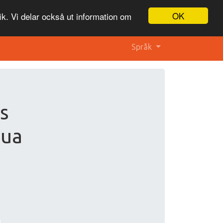
OK
ik. Vi delar också ut information om
Språk
s
.ua