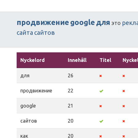
продвижение
google
для
рекл
это
сайта
сайтов
Nyckelord
Innehåll
Titel
Nycke
для
26
продвижение
22
google
21
сайтов
20
как
20