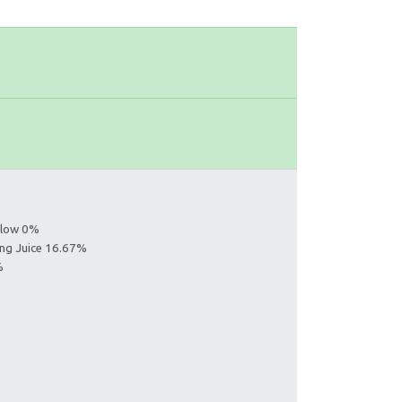
ollow 0%
ing Juice 16.67%
%