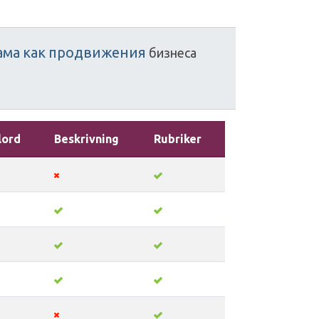
ама
как
продвижения
бизнеса
lord
Beskrivning
Rubriker