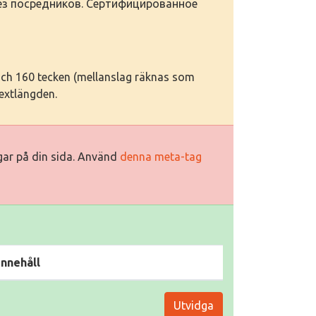
Без посредников. Сертифицированное
 och 160 tecken (mellanslag räknas som
textlängden.
ggar på din sida. Använd
denna meta-tag
Innehåll
Utvidga