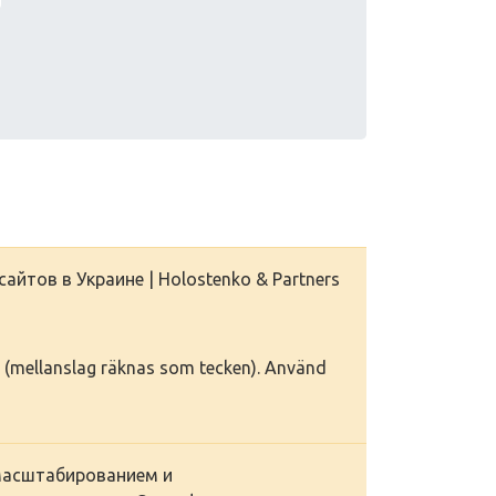
айтов в Украине | Holostenko & Partners
ken (mellanslag räknas som tecken). Använd
масштабированием и